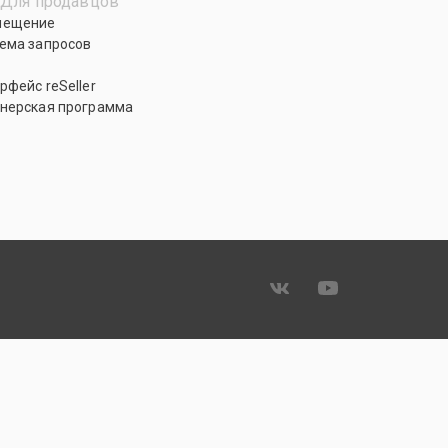
Для продавцов
мещение
ема запросов
рфейс reSeller
нерская программа