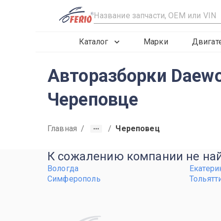
R
Каталог
Марки
Двигат
Авторазборки Daewo
Череповце
Главная
/
/
Череповец
К сожалению компании не найд
Вологда
Екатери
Симферополь
Тольятт