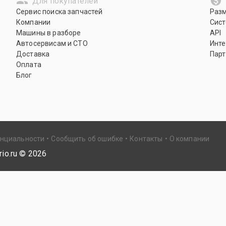
Для покупателей
Сервис поиска запчастей
Раз
Компании
Сист
Машины в разборе
API
Автосервисам и СТО
Инте
Доставка
Парт
Оплата
Блог
енциальности
Сообщить об ошибке
Контакты
О компании
io.ru ©
2026