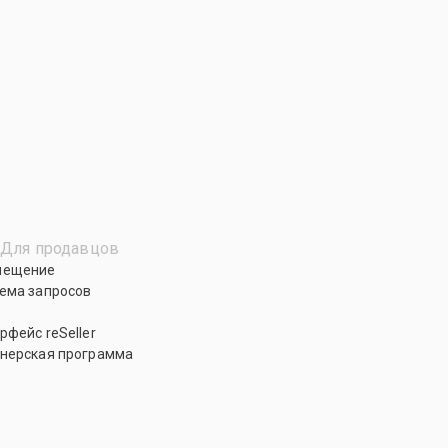
Для продавцов
мещение
ема запросов
рфейс reSeller
нерская программа