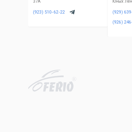
37А
Юных Ленин
(923) 510-62-22
(929) 639
(926) 246
R