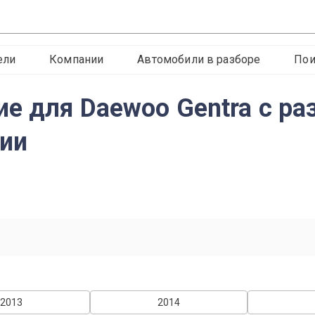
ели
Компании
Автомобили в разборе
Пои
е для Daewoo Gentra с ра
сии
2013
2014