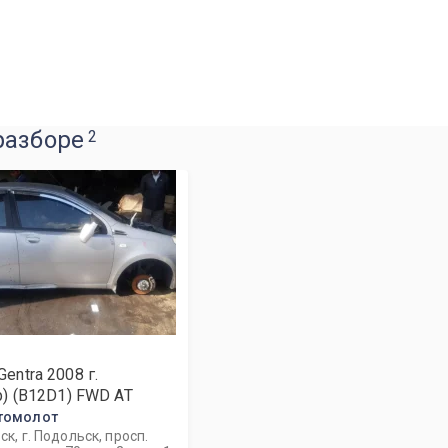
разборе
2
Gentra
2008
г.
p) (B12D1) FWD AT
томолот
к, г. Подольск, просп.