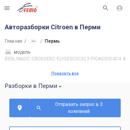
R
Авторазборки Citroen в Перми
Главная
/
/
Пермь
МОДЕЛЬ
BERLINGO
C-CROSSER
C-ELYSEE
C2
C3
C3 PICASSO
C4
C4 AI
Показать все
Разборки в Перми
Отправить запрос в 3
компаний