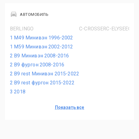
АВТОМОБИЛЬ
BERLINGO
C-CROSSER
C-ELYSEE
C2
C
1 M49 Минивэн 1996-2002
F
1 M59 Минивэн 2002-2012
H
2 B9 Минивэн 2008-2016
A
2 B9 фургон 2008-2016
2 B9 rest Минивэн 2015-2022
2 B9 rest фургон 2015-2022
3 2018
Показать все