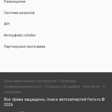
Размещение
Система запросов
API
Интерфейс reSeller
Партнерская программа
Пользовательское соглашение
Политика
конфиденциальности
Сообщить об ошибке
Контакты
О
компании
Все права защищены, поиск автозапчастей Ferio.ru ©
2026