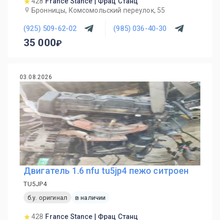
428
France Stance | Фрац Станц
Бронницы, Комсомольский переулок, 55
(925) 509-62-02
(985) 036-40-30
35 000
03.08.2026
Двигатель 1.6 nfu tu5jp4 пежо ситроен
TU5JP4
б.у. оригинал
в наличии
428
France Stance | Фрац Станц