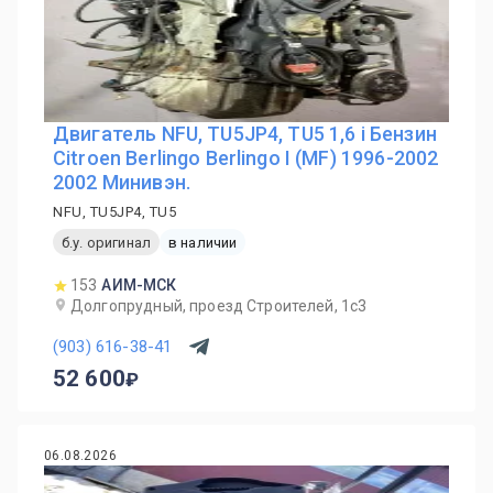
Двигатель NFU, TU5JP4, TU5 1,6 i Бензин
Citroen Berlingo Berlingo I (MF) 1996-2002
2002 Минивэн.
NFU, TU5JP4, TU5
б.у. оригинал
в наличии
153
АИМ-МСК
Долгопрудный, проезд Строителей, 1с3
(903) 616-38-41
52 600
06.08.2026