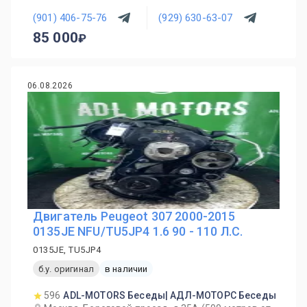
(901) 406-75-76
(929) 630-63-07
85 000
06.08.2026
Двигатель Peugeot 307 2000-2015
0135JE NFU/TU5JP4 1.6 90 - 110 Л.С.
0135JE, TU5JP4
б.у. оригинал
в наличии
596
ADL-MOTORS Беседы| АДЛ-МОТОРС Беседы