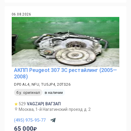
06.08.2026
АКПП Peugeot 307 3C рестайлинг (2005—
2008)
DP0 AL4, NFU, TU5JP4, 20TS26
б.у. оригинал
в наличии
529
VAGZAP| ВАГЗАП
Москва, 1-й Нагатинский проезд д. 2
(495) 975-95-77
65 000