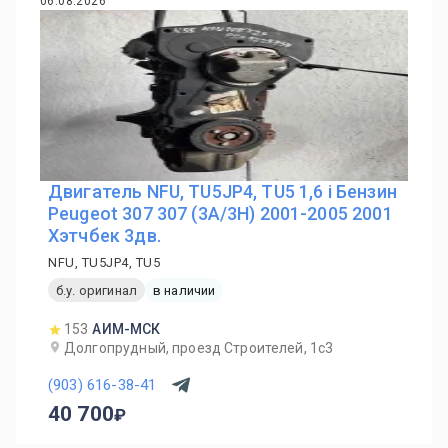
06.08.2026
Двигатель NFU, TU5JP4, TU5 1,6 i Бензин
Peugeot 307 307 (3A/3H) 2001-2005 2001
Хэтчбек 3дв.
NFU, TU5JP4, TU5
б.у. оригинал
в наличии
153
АИМ-МСК
Долгопрудный, проезд Строителей, 1с3
(903) 616-38-41
40 700