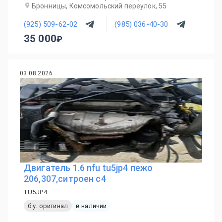
Бронницы, Комсомольский переулок, 55
(925) 509-62-02
(985) 036-40-30
35 000
03.08.2026
Двигатель 1.6 nfu tu5jp4 пежо
206,307,ситроен с4
TU5JP4
б.у. оригинал
в наличии