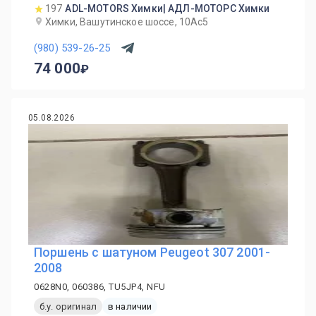
197
ADL-MOTORS Химки| АДЛ-МОТОРС Химки
Химки, Вашутинское шоссе, 10Ас5
(980) 539-26-25
74 000
05.08.2026
Поршень с шатуном Peugeot 307 2001-
2008
0628N0, 060386, TU5JP4, NFU
б.у. оригинал
в наличии