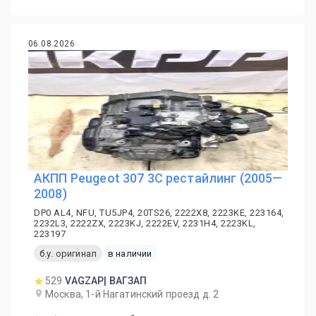
06.08.2026
АКПП Peugeot 307 3C рестайлинг (2005—
2008)
DP0 AL4, NFU, TU5JP4, 20TS26, 2222X8, 2223KE, 223164,
2232L3, 2222ZX, 2223KJ, 2222EV, 2231H4, 2223KL,
223197
б.у. оригинал
в наличии
529
VAGZAP| ВАГЗАП
Москва, 1-й Нагатинский проезд д. 2