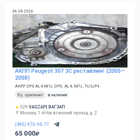
06.08.2026
АКПП Peugeot 307 3C рестайлинг (2005—
2008)
AKPP DP0 AL4 NFU, DP0, AL4, NFU, TU5JP4
б.у. оригинал
в наличии
529
VAGZAP| ВАГЗАП
Москва, 1-й Нагатинский проезд д. 2
(495) 975-95-77
65 000