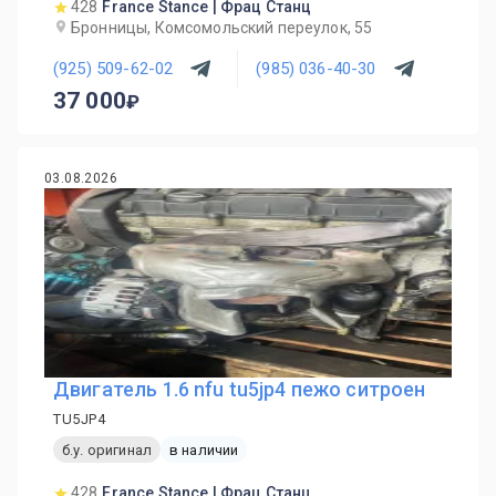
428
France Stance | Фрац Станц
Бронницы, Комсомольский переулок, 55
(925) 509-62-02
(985) 036-40-30
37 000
03.08.2026
Двигатель 1.6 nfu tu5jp4 пежо ситроен
TU5JP4
б.у. оригинал
в наличии
428
France Stance | Фрац Станц