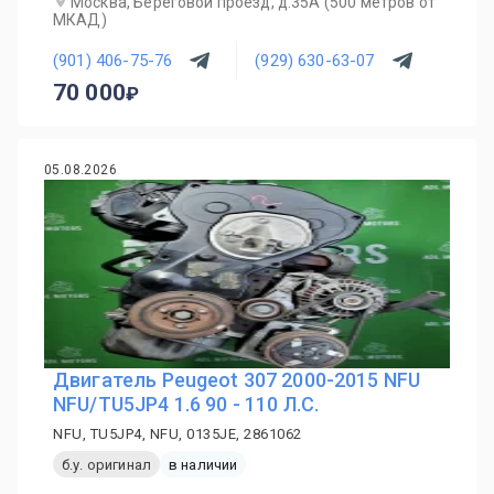
Москва, Береговой проезд, д.35А (500 метров от
МКАД)
(901) 406-75-76
(929) 630-63-07
70 000
05.08.2026
Двигатель Peugeot 307 2000-2015 NFU
NFU/TU5JP4 1.6 90 - 110 Л.С.
NFU, TU5JP4, NFU, 0135JE, 2861062
б.у. оригинал
в наличии