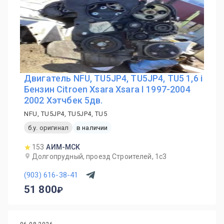
Двигатель NFU, TU5JP4, TU5JP4, TU5 1,6 i
Бензин Citroen Xsara Xsara I 1997-2004
2002 Хэтчбек 5дв.
NFU, TU5JP4, TU5JP4, TU5
б.у. оригинал
в наличии
153
АИМ-МСК
Долгопрудный, проезд Строителей, 1с3
(903) 616-38-41
51 800