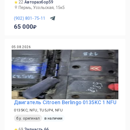
22
Авторазбор59
Пермь, Усольская, 15к5
(902) 801-75-11
65 000
05.08.2026
Двигатель Citroen Berlingo 0135KC 1 NFU
0135KC, NFU, TU5JP4, NFU
б.у. оригинал
в наличии
69
Запчасть 66