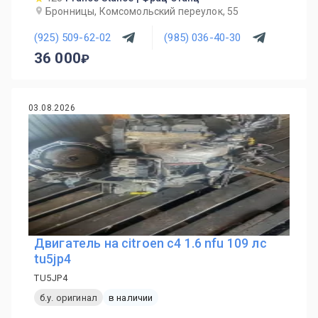
Бронницы, Комсомольский переулок, 55
(925) 509-62-02
(985) 036-40-30
36 000
03.08.2026
Двигатель на citroen c4 1.6 nfu 109 лс
tu5jp4
TU5JP4
б.у. оригинал
в наличии