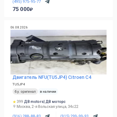
(495) 975-95-77
75 000
06.08.2026
Двигатель NFU(TU5JP4) Citroen C4
TU5JP4
б.у. оригинал
в наличии
399
ДВ motors| ДВ моторс
Москва, 2-я Вольская улица, 34с22
(916) 288-88-83
(915) 299-99-93