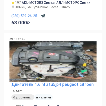
197
ADL-MOTORS Химки| АДЛ-МОТОРС Химки
Химки, Вашутинское шоссе, 10Ас5
(980) 539-26-25
63 000
03.08.2026
Двигатель 1.6 nfu tu5jp4 peugeot citroen
TU5JP4
б.у. оригинал
в наличии