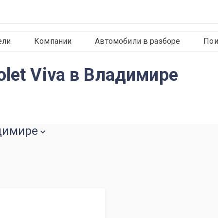
ели
Компании
Автомобили в разборе
Пои
let Viva в Владимире
адимире