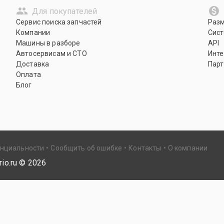
Для покупателей
Сервис поиска запчастей
Раз
Компании
Сист
Машины в разборе
API
Автосервисам и СТО
Инте
Доставка
Парт
Оплата
Блог
енциальности
Сообщить об ошибке
Контакты
О компании
io.ru ©
2026