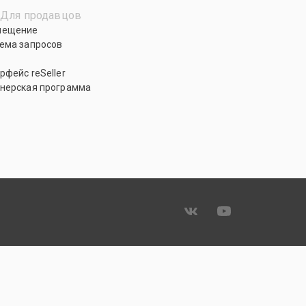
Для продавцов
мещение
ема запросов
рфейс reSeller
нерская программа