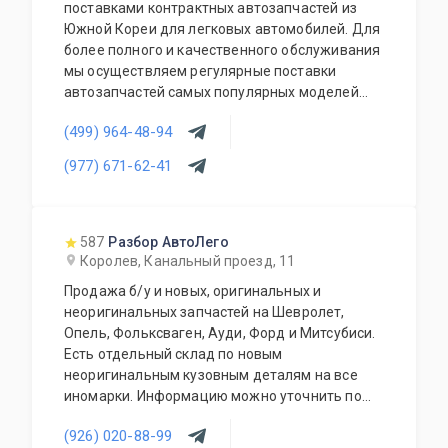
поставками контрактных автозапчастей из
Южной Кореи для легковых автомобилей. Для
более полного и качественного обслуживания
мы осуществляем регулярные поставки
автозапчастей самых популярных моделей
корейских автомобилей. В наличии на складе
(499) 964-48-94
всегда присутствует большой выбор
автозапчастей, который постоянно
(977) 671-62-41
обновляется и пополняется.
587
Разбор АвтоЛего
Королев, Канальный проезд, 11
Продажа б/у и новых, оригинальных и
неоригинальных запчастей на Шевролет,
Опель, Фольксваген, Ауди, Форд и Митсубиси.
Есть отдельный склад по новым
неоригинальным кузовным деталям на все
иномарки. Информацию можно уточнить по
телефону. Доставляем запчасти по Москве и
(926) 020-88-99
области. Отправляем в регионы