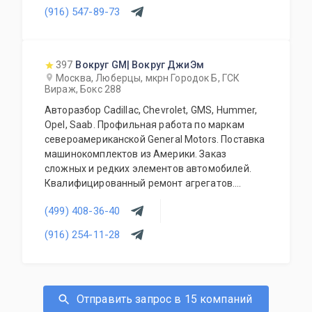
(916) 547-89-73
397
Вокруг GM| Вокруг ДжиЭм
Москва, Люберцы, мкрн Городок Б, ГСК
Вираж, Бокс 288
Авторазбор Cadillac, Chevrolet, GMS, Hummer,
Opel, Saab. Профильная работа по маркам
североамериканской General Motors. Поставка
машинокомплектов из Америки. Заказ
сложных и редких элементов автомобилей.
Квалифицированный ремонт агрегатов.
Наличие расходного перечня на любой
(499) 408-36-40
профильный автомобиль. Оригинальные и б/у
запчасти.
(916) 254-11-28
Отправить запрос в 15 компаний