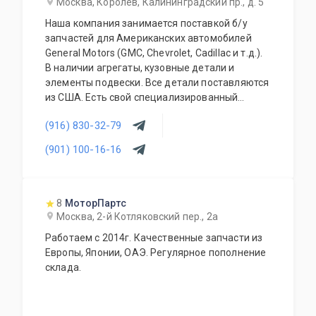
Москва, Королёв, Калининградский пр., д. 5
Наша компания занимается поставкой б/у
запчастей для Американских автомобилей
General Motors (GMC, Chevrolet, Cadillac и т.д.).
В наличии агрегаты, кузовные детали и
элементы подвески. Все детали поставляются
из США. Есть свой специализированный
сервис, где можно установить приобретённые
(916) 830-32-79
у нас детали.
(901) 100-16-16
8
МоторПартс
Москва, 2-й Котляковский пер., 2а
Работаем с 2014г. Качественные запчасти из
Европы, Японии, ОАЭ. Регулярное пополнение
склада.