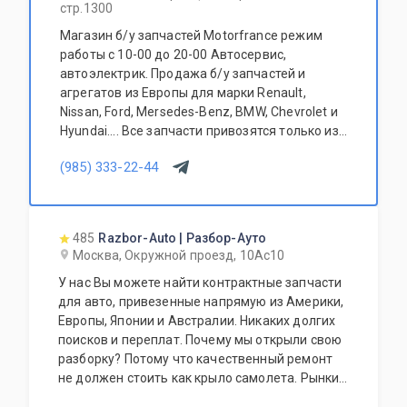
стр.1300
Магазин б/у запчастей Motorfrance режим
работы с 10-00 до 20-00 Автосервис,
автоэлектрик. Продажа б/у запчастей и
агрегатов из Европы для марки Renault,
Nissan, Ford, Mersedes-Benz, BMW, Chevrolet и
Hyundai.... Все запчасти привозятся только из
Европы. Участник программы FerioPremium!
(985) 333-22-44
485
Razbor-Auto | Разбор-Ауто
Москва, Окружной проезд, 10Ас10
У нас Вы можете найти контрактные запчасти
для авто, привезенные напрямую из Америки,
Европы, Японии и Австралии. Никаких долгих
поисков и переплат. Почему мы открыли свою
разборку? Потому что качественный ремонт
не должен стоить как крыло самолета. Рынки
США, Европы, Японии и Австралии полны