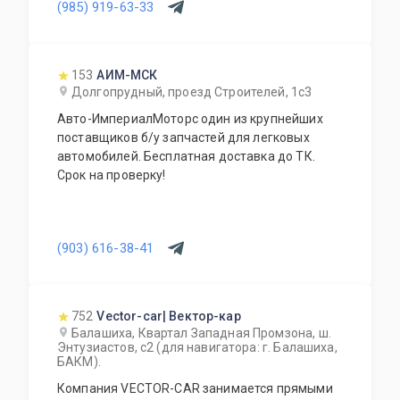
(985) 919-63-33
отличных доноров с живыми узлами. Мы
отбираем лучшее, чтобы вы могли починить
авто с умом, а не переплачивать за новый
оригинал у дилера.
153
АИМ-МСК
Долгопрудный, проезд Строителей, 1с3
Авто-ИмпериалМоторс один из крупнейших
поставщиков б/у запчастей для легковых
автомобилей. Бесплатная доставка до ТК.
Срок на проверку!
(903) 616-38-41
752
Vector-car| Вектор-кар
Балашиха, Квартал Западная Промзона, ш.
Энтузиастов, с2 (для навигатора: г. Балашиха,
БАКМ).
Компания VECTOR-CAR занимается прямыми