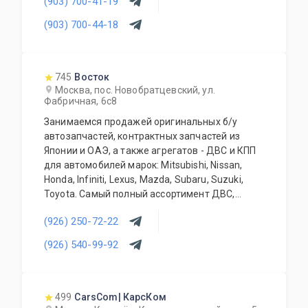
(903) 700-41-19
установку. Наши специалисты имеют большой
и много-профильный опыт работы в данной
(903) 700-44-18
деятельности. Мы всегда готовы Вас
проконсультировать и грамотно подобрать
нужную Вам запчасть (агрегат) по
оптимальному для Вас бюджету.
745
Восток
Москва, пос. Новобратцевский, ул.
Фабричная, 6с8
Занимаемся продажей оригинальных б/у
автозапчастей, контрактных запчастей из
Японии и ОАЭ, а также агрегатов - ДВС и КПП
для автомобилей марок: Mitsubishi, Nissan,
Honda, Infiniti, Lexus, Mazda, Subaru, Suzuki,
Toyota. Самый полный ассортимент ДВС,
АКПП, МКПП, кузовных запчастей, подвесок и
(926) 250-72-22
прочего. Предоставляется гарантия качества
на всю продукцию. Приемлемые цены и
(926) 540-99-92
система скидок для постоянных и оптовых
клиентов. Будем рады видеть Вас у себя
ежедневно!
499
CarsCom| КарсКом