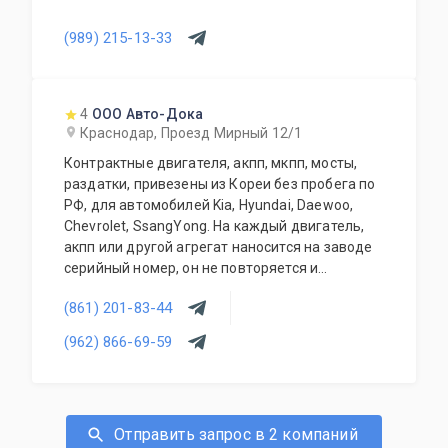
(989) 215-13-33
4
ООО Авто-Дока
Краснодар, Проезд Мирный 12/1
Контрактные двигателя, акпп, мкпп, мосты,
раздатки, привезены из Кореи без пробега по
РФ, для автомобилей Kia, Hyundai, Daewoo,
Chevrolet, SsangYong. На каждый двигатель,
акпп или другой агрегат наносится на заводе
серийный номер, он не повторяется и
присутствует на фотографиях. Поэтому мы не
(861) 201-83-44
ошибёмся, и отправим вам тот экземпляр,
который вы закажете.
(962) 866-69-59
Отправить запрос в 2 компаний