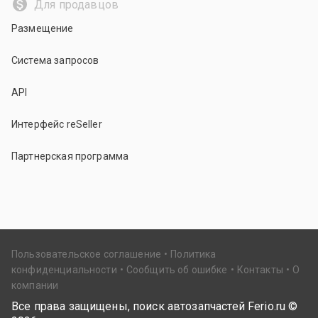
Для продавцов
Размещение
Система запросов
API
Интерфейс reSeller
Партнерская программа
Пользовательское соглашение
Политика
конфиденциальности
Сообщить об ошибке
Контакты
О
компании
Все права защищены, поиск автозапчастей Ferio.ru ©