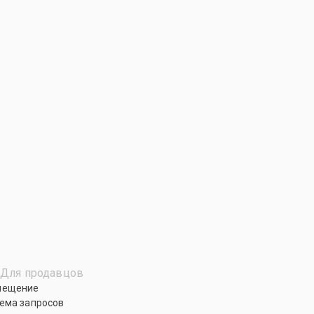
Для продавцов
мещение
ема запросов