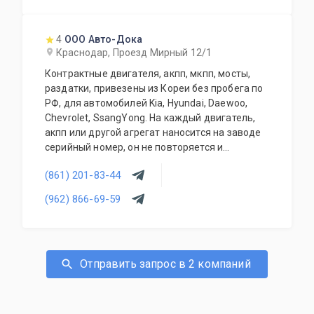
4
ООО Авто-Дока
Краснодар, Проезд Мирный 12/1
Контрактные двигателя, акпп, мкпп, мосты,
раздатки, привезены из Кореи без пробега по
РФ, для автомобилей Kia, Hyundai, Daewoo,
Chevrolet, SsangYong. На каждый двигатель,
акпп или другой агрегат наносится на заводе
серийный номер, он не повторяется и
присутствует на фотографиях. Поэтому мы не
(861) 201-83-44
ошибёмся, и отправим вам тот экземпляр,
который вы закажете.
(962) 866-69-59
Отправить запрос в 2 компаний