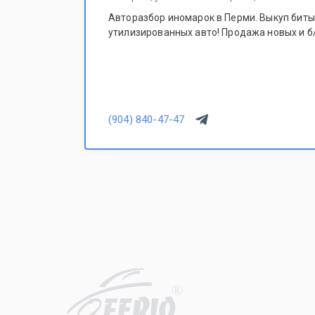
Авторазбор иномарок в Перми. Выкуп битых
утилизированных авто! Продажа новых и б/
(904) 840-47-47
R