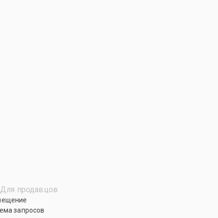
Для продавцов
мещение
ема запросов