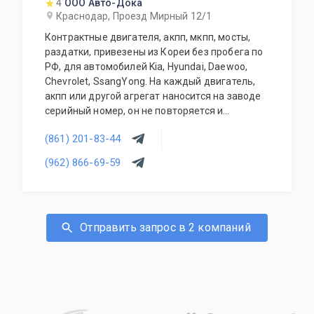
4
ООО Авто-Дока
Краснодар, Проезд Мирный 12/1
Контрактные двигателя, акпп, мкпп, мосты,
раздатки, привезены из Кореи без пробега по
РФ, для автомобилей Kia, Hyundai, Daewoo,
Chevrolet, SsangYong. На каждый двигатель,
акпп или другой агрегат наносится на заводе
серийный номер, он не повторяется и
присутствует на фотографиях. Поэтому мы не
(861) 201-83-44
ошибёмся, и отправим вам тот экземпляр,
который вы закажете.
(962) 866-69-59
Отправить запрос в 2 компаний