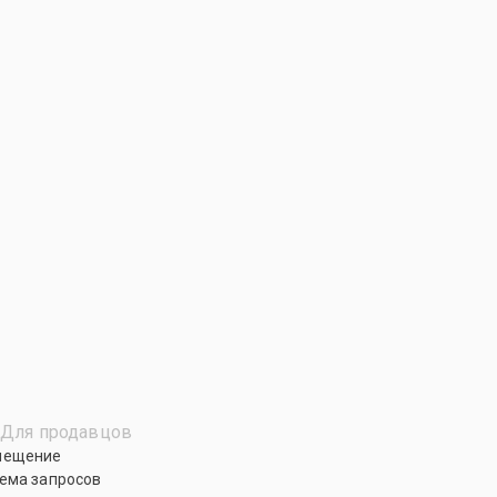
Для продавцов
мещение
ема запросов