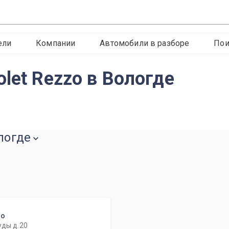
ели
Компании
Автомобили в разборе
Пои
let Rezzo в Вологде
логде
то
уды д.20