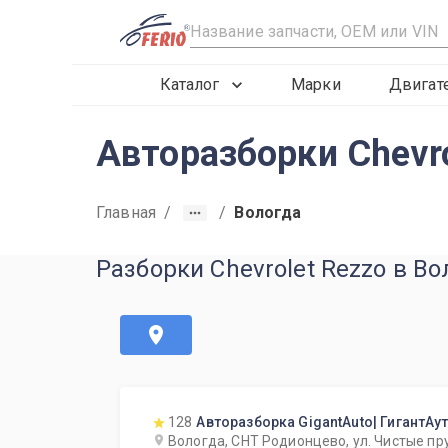
R
Каталог
Марки
Двигат
Авторазборки Chevro
Главная
/
/
Вологда
Разборки Chevrolet Rezzo в Во
128
Авторазборка GigantAuto| ГигантАу
Вологда, СНТ Родионцево, ул. Чистые пр