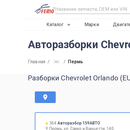
R
Каталог
Марки
Двигат
Авторазборки Chevro
Главная
/
/
Пермь
Разборки Chevrolet Orlando (E
364
Авторазбор 159АВТО
Пермь, ул. Сакко и Ванцетти, 140