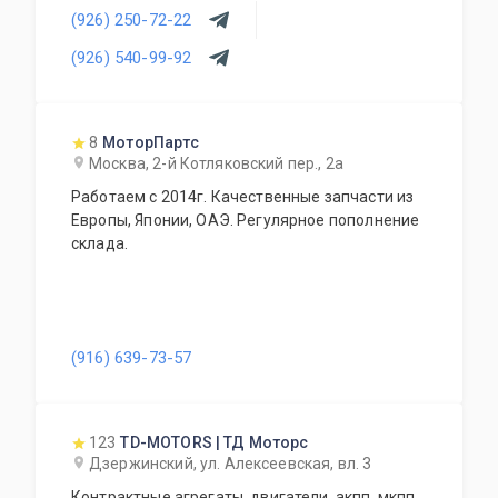
(926) 250-72-22
прочего. Предоставляется гарантия качества
на всю продукцию. Приемлемые цены и
(926) 540-99-92
система скидок для постоянных и оптовых
клиентов. Будем рады видеть Вас у себя
ежедневно!
8
МоторПартс
Москва, 2-й Котляковский пер., 2а
Работаем с 2014г. Качественные запчасти из
Европы, Японии, ОАЭ. Регулярное пополнение
склада.
(916) 639-73-57
123
TD-MOTORS | ТД Моторс
Дзержинский, ул. Алексеевская, вл. 3
Контрактные агрегаты, двигатели, акпп, мкпп.