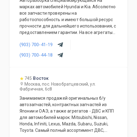
Авторазборка специализирующаяся на
марках автомобилей Hyundai и Kia. Абсолютно
все запчасти проверены на
работоспособность и имеют большой ресурс
прочности для дальнейшего использования, с
предоставлением гарантии. На все агрегаты
предоставляется гарантия на проверку и
(903) 700-41-19
установку. Наши специалисты имеют большой
и много-профильный опыт работы в данной
(903) 700-44-18
деятельности. Мы всегда готовы Вас
проконсультировать и грамотно подобрать
нужную Вам запчасть (агрегат) по
оптимальному для Вас бюджету.
745
Восток
Москва, пос. Новобратцевский, ул.
Фабричная, 6с8
Занимаемся продажей оригинальных б/у
автозапчастей, контрактных запчастей из
Японии и ОАЭ, а также агрегатов - ДВС и КПП
для автомобилей марок: Mitsubishi, Nissan,
Honda, Infiniti, Lexus, Mazda, Subaru, Suzuki,
Toyota. Самый полный ассортимент ДВС,
АКПП, МКПП, кузовных запчастей, подвесок и