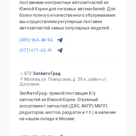
поставками контрактных автозапчастей из
Южной Кореи для легковых автомобилей. Для
более полного и качественного обслуживания
мы осуществляем регулярные поставки
автозапчастей самых популярных моделей
корейских автомобилей. В наличии на складе
(499) 964-48-94
всегда присутствует большой выбор
автозапчастей, который постоянно
(977) 671-62-41
обновляется и пополняется.
872
ЗипАвтоГрад
Москва, ул. Поморская, д. 39 а , район ст.
Дегунино
ЗипАвтоГрад- прямой поставщик б/у
запчастей из Южной Кореи. Огромный
ассортимент запчастей (ДВС, АКПП, МКПП,
редукторов, мостов, раздаток и т.п.) в наличии
на нашем складе в Москве.