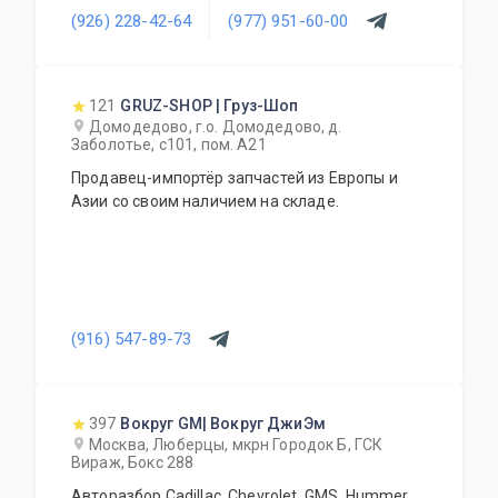
(926) 228-42-64
(977) 951-60-00
121
GRUZ-SHOP | Груз-Шоп
Домодедово, г.о. Домодедово, д.
Заболотье, с101, пом. А21
Продавец-импортёр запчастей из Европы и
Азии со своим наличием на складе.
(916) 547-89-73
397
Вокруг GM| Вокруг ДжиЭм
Москва, Люберцы, мкрн Городок Б, ГСК
Вираж, Бокс 288
Авторазбор Cadillac, Chevrolet, GMS, Hummer,