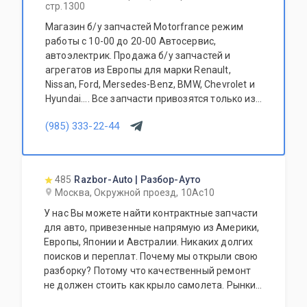
стр.1300
Магазин б/у запчастей Motorfrance режим
работы с 10-00 до 20-00 Автосервис,
автоэлектрик. Продажа б/у запчастей и
агрегатов из Европы для марки Renault,
Nissan, Ford, Mersedes-Benz, BMW, Chevrolet и
Hyundai.... Все запчасти привозятся только из
Европы. Участник программы FerioPremium!
(985) 333-22-44
485
Razbor-Auto | Разбор-Ауто
Москва, Окружной проезд, 10Ас10
У нас Вы можете найти контрактные запчасти
для авто, привезенные напрямую из Америки,
Европы, Японии и Австралии. Никаких долгих
поисков и переплат. Почему мы открыли свою
разборку? Потому что качественный ремонт
не должен стоить как крыло самолета. Рынки
США, Европы, Японии и Австралии полны