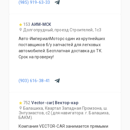
(985) 919-63-33
отличных доноров с живыми узлами. Мы
отбираем лучшее, чтобы вы могли починить
авто с умом, а не переплачивать за новый
оригинал у дилера.
153
АИМ-МСК
Долгопрудный, проезд Строителей, 1с3
Авто-ИмпериалМоторс один из крупнейших
поставщиков б/у запчастей для легковых
автомобилей. Бесплатная доставка до ТК.
Срок на проверку!
(903) 616-38-41
752
Vector-car| Вектор-кар
Балашиха, Квартал Западная Промзона, ш.
Энтузиастов, с2 (для навигатора: г. Балашиха,
БАКМ).
Компания VECTOR-CAR занимается прямыми