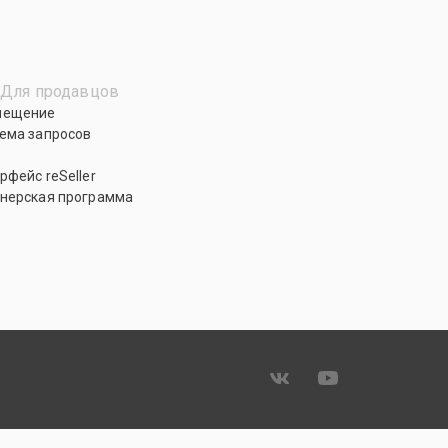
Для продавцов
мещение
ема запросов
рфейс reSeller
нерская программа