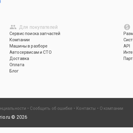
и
Для покупателей
Сервис поиска запчастей
Раз
Компании
Сист
Машины в разборе
API
Автосервисам и СТО
Инте
Доставка
Парт
Оплата
Блог
енциальности
Сообщить об ошибке
Контакты
О компании
io.ru ©
2026