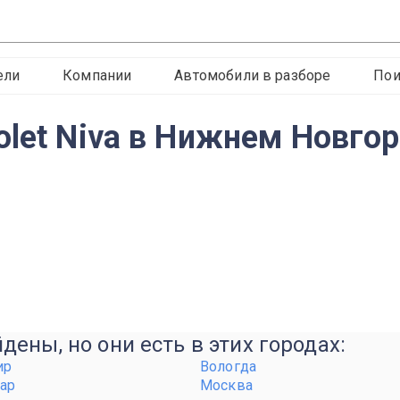
ели
Компании
Автомобили в разборе
Пои
olet Niva в Нижнем Новго
ены, но они есть в этих городах:
ир
Вологда
ар
Москва