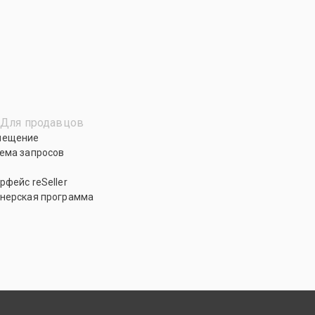
Для продавцов
мещение
ема запросов
рфейс reSeller
нерская программа