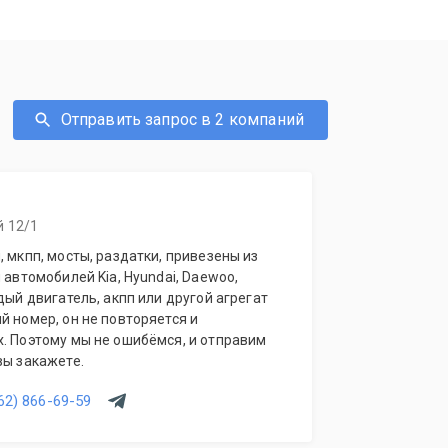
Отправить запрос в 2 компаний
й 12/1
, мкпп, мосты, раздатки, привезены из
 автомобилей Kia, Hyundai, Daewoo,
дый двигатель, акпп или другой агрегат
й номер, он не повторяется и
. Поэтому мы не ошибёмся, и отправим
вы закажете.
62) 866-69-59