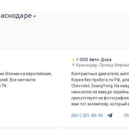
Краснодаре
4
ООО Авто-Дока
Краснодар, Проезд Мирны
из Японии на европейские,
Контрактные двигателя, акпп
лей. Все запчасти
Кореи без пробега по РФ, для
 ТК.
Chevrolet, SsangYong. На каж
наносится на заводе серийны
присутствует на фотографиях
вам тот экземпляр, который 
(861) 201-83-44
(9