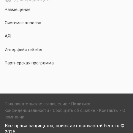
Размещение
Система запросов
API
Интерфейс reSeller
Партнерская программа
Пользовательское соглашение
Политика
конфиденциальности
Сообщить об ошибке
Контакты
О
компании
Все права защищены, поиск автозапчастей Ferio.ru ©
2026