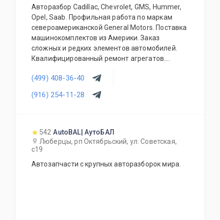
Авторазбор Cadillac, Chevrolet, GMS, Hummer,
Opel, Saab. Профильная работа по маркам
североамериканской General Motors. Поставка
машинокомплектов из Америки. Заказ
сложных и редких элементов автомобилей.
Квалифицированный ремонт агрегатов.
Наличие расходного перечня на любой
(499) 408-36-40
профильный автомобиль. Оригинальные и б/у
запчасти.
(916) 254-11-28
542
AutoBAL| АутоБАЛ
Люберцы, рп Октябрьский, ул. Советская,
с19
Автозапчасти с крупных авторазборок мира.