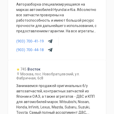
Авторазборка специализирующаяся на
марках автомобилей Hyundai и Kia. Абсолютно
все запчасти проверены на
работоспособность и имеют большой ресурс
прочности для дальнейшего использования, с
предоставлением гарантии. На все агрегаты
предоставляется гарантия на проверку и
(903) 700-41-19
установку. Наши специалисты имеют большой
и много-профильный опыт работы в данной
(903) 700-44-18
деятельности. Мы всегда готовы Вас
проконсультировать и грамотно подобрать
нужную Вам запчасть (агрегат) по
оптимальному для Вас бюджету.
745
Восток
Москва, пос. Новобратцевский, ул.
Фабричная, 6с8
Занимаемся продажей оригинальных б/у
автозапчастей, контрактных запчастей из
Японии и ОАЭ, а также агрегатов - ДВС и КПП
для автомобилей марок: Mitsubishi, Nissan,
Honda, Infiniti, Lexus, Mazda, Subaru, Suzuki,
Toyota. Самый полный ассортимент ДВС,