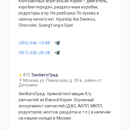
Контрактные агрегаты из Кореи – двигатель,
коробки передач, раздаточные коробки,
редукторы и пр. Не разборка. По кузову и
салону ничего нет. Hyundai, Kia Daewoo,
Chevrolet, SsangYong и Opel.
(495) 646-14-88
(967) 050-28-28
872
ЗипАвтоГрад
Москва, ул. Поморская, д. 39 а , район ст.
Дегунино
ЗипАвтоГрад- прямой поставщик б/у
запчастей из Южной Кореи. Огромный
ассортимент запчастей (ДВС, АКПП, МКПП,
редукторов, мостов, раздаток и т.п.) в наличии
на нашем складе в Москве.