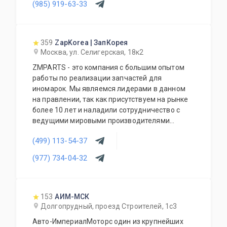
(985) 919-63-33
отличных доноров с живыми узлами. Мы
отбираем лучшее, чтобы вы могли починить
авто с умом, а не переплачивать за новый
оригинал у дилера.
359
ZapKorea | ЗапКорея
Москва, ул. Селигерская, 18к2
ZMPARTS - это компания с большим опытом
работы по реализации запчастей для
иномарок. Мы являемся лидерами в данном
на правлении, так как присутствуем на рынке
более 10 лет и наладили сотрудничество с
ведущими мировыми производителями
деталей. Все поставки осуществляются
(499) 113-54-37
напрямую, минуя посредников, что
гарантирует самые доступные цены на все
(977) 734-04-32
запчасти, независимо от их происхождения.
153
АИМ-МСК
Долгопрудный, проезд Строителей, 1с3
Авто-ИмпериалМоторс один из крупнейших