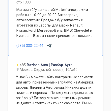
стр.1300
Магазин б/у запчастей Motorfrance режим
работы с 10-00 до 20-00 Автосервис,
автоэлектрик. Продажа б/у запчастей и
агрегатов из Европы для марки Renault,
Nissan, Ford, Mersedes-Benz, BMW, Chevrolet и
Hyundai.... Все запчасти привозятся только из
Европы. Участник программы FerioPremium!
(985) 333-22-44
485
Razbor-Auto | Разбор-Ауто
Москва, Окружной проезд, 10Ас10
У нас Вы можете найти контрактные запчасти
для авто, привезенные напрямую из Америки,
Европы, Японии и Австралии. Никаких долгих
поисков и переплат. Почему мы открыли свою
разборку? Потому что качественный ремонт
не должен стоить как крыло самолета. Рынки
США, Европы, Японии и Австралии полны