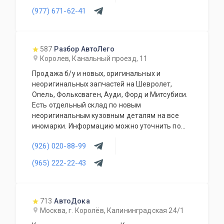
автозапчастей, который постоянно
(977) 671-62-41
обновляется и пополняется.
587
Разбор АвтоЛего
Королев, Канальный проезд, 11
Продажа б/у и новых, оригинальных и
неоригинальных запчастей на Шевролет,
Опель, Фольксваген, Ауди, Форд и Митсубиси.
Есть отдельный склад по новым
неоригинальным кузовным деталям на все
иномарки. Информацию можно уточнить по
телефону. Доставляем запчасти по Москве и
(926) 020-88-99
области. Отправляем в регионы
транспортными компаниями.
(965) 222-22-43
713
АвтоДока
Москва, г. Королёв, Калининградская 24/1