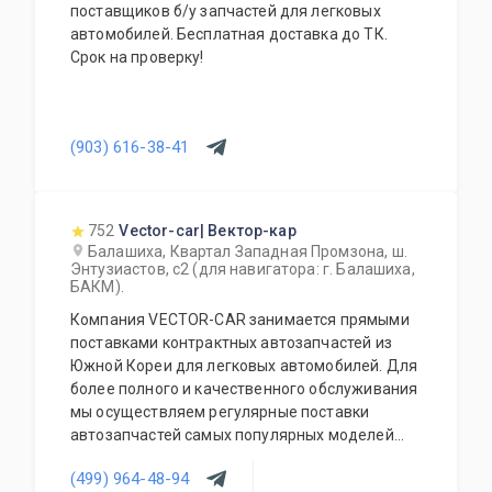
поставщиков б/у запчастей для легковых
автомобилей. Бесплатная доставка до ТК.
Срок на проверку!
(903) 616-38-41
752
Vector-car| Вектор-кар
Балашиха, Квартал Западная Промзона, ш.
Энтузиастов, с2 (для навигатора: г. Балашиха,
БАКМ).
Компания VECTOR-CAR занимается прямыми
поставками контрактных автозапчастей из
Южной Кореи для легковых автомобилей. Для
более полного и качественного обслуживания
мы осуществляем регулярные поставки
автозапчастей самых популярных моделей
корейских автомобилей. В наличии на складе
(499) 964-48-94
всегда присутствует большой выбор