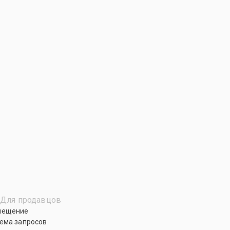
Для продавцов
мещение
ема запросов