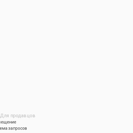
Для продавцов
мещение
ема запросов