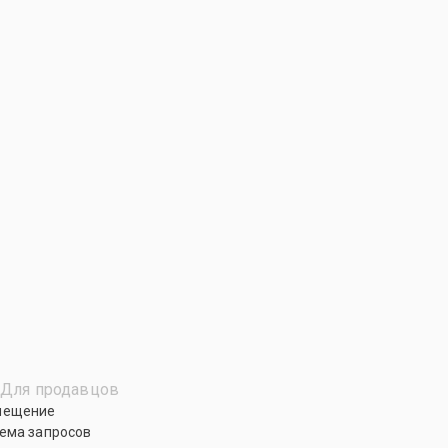
Для продавцов
мещение
ема запросов