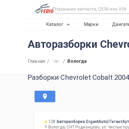
R
Каталог
Марки
Двигат
Авторазборки Chevro
Главная
/
/
Вологда
Разборки Chevrolet Cobalt 200
128
Авторазборка GigantAuto| ГигантАу
Вологда, СНТ Родионцево, ул. Чистые пр