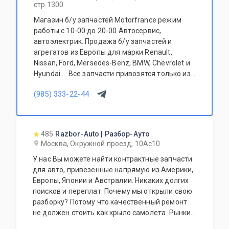
стр.1300
Магазин б/у запчастей Motorfrance режим
работы с 10-00 до 20-00 Автосервис,
автоэлектрик. Продажа б/у запчастей и
агрегатов из Европы для марки Renault,
Nissan, Ford, Mersedes-Benz, BMW, Chevrolet и
Hyundai.... Все запчасти привозятся только из
Европы. Участник программы FerioPremium!
(985) 333-22-44
485
Razbor-Auto | Разбор-Ауто
Москва, Окружной проезд, 10Ас10
У нас Вы можете найти контрактные запчасти
для авто, привезенные напрямую из Америки,
Европы, Японии и Австралии. Никаких долгих
поисков и переплат. Почему мы открыли свою
разборку? Потому что качественный ремонт
не должен стоить как крыло самолета. Рынки
США, Европы, Японии и Австралии полны