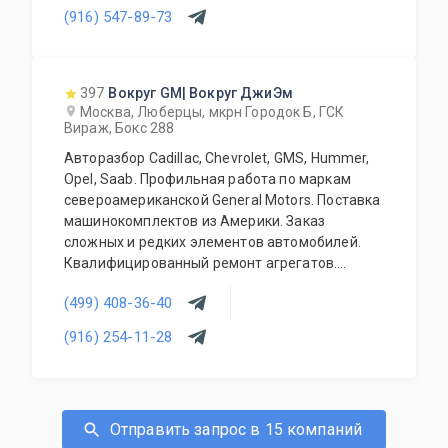
(916) 547-89-73
397
Вокруг GM| Вокруг ДжиЭм
Москва, Люберцы, мкрн Городок Б, ГСК
Вираж, Бокс 288
Авторазбор Cadillac, Chevrolet, GMS, Hummer,
Opel, Saab. Профильная работа по маркам
североамериканской General Motors. Поставка
машинокомплектов из Америки. Заказ
сложных и редких элементов автомобилей.
Квалифицированный ремонт агрегатов.
Наличие расходного перечня на любой
(499) 408-36-40
профильный автомобиль. Оригинальные и б/у
запчасти.
(916) 254-11-28
Отправить запрос в 15 компаний