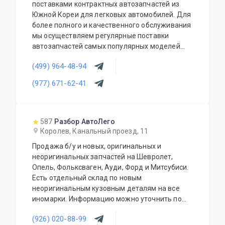
поставками контрактных автозапчастей из
Южной Кореи для легковых автомобилей. Для
более полного и качественного обслуживания
мы осуществляем регулярные поставки
автозапчастей самых популярных моделей
корейских автомобилей. В наличии на складе
(499) 964-48-94
всегда присутствует большой выбор
автозапчастей, который постоянно
(977) 671-62-41
обновляется и пополняется.
587
Разбор АвтоЛего
Королев, Канальный проезд, 11
Продажа б/у и новых, оригинальных и
неоригинальных запчастей на Шевролет,
Опель, Фольксваген, Ауди, Форд и Митсубиси.
Есть отдельный склад по новым
неоригинальным кузовным деталям на все
иномарки. Информацию можно уточнить по
телефону. Доставляем запчасти по Москве и
(926) 020-88-99
области. Отправляем в регионы