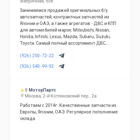
Фабричная, 6с8
Занимаемся продажей оригинальных б/у
автозапчастей, контрактных запчастей из
Японии и ОАЭ, а также агрегатов - ДВС и КПП
для автомобилей марок: Mitsubishi, Nissan,
Honda, Infiniti, Lexus, Mazda, Subaru, Suzuki,
Toyota. Самый полный ассортимент ДВС,
АКПП, МКПП, кузовных запчастей, подвесок и
(926) 250-72-22
прочего. Предоставляется гарантия качества
на всю продукцию. Приемлемые цены и
(926) 540-99-92
система скидок для постоянных и оптовых
клиентов. Будем рады видеть Вас у себя
ежедневно!
8
МоторПартс
Москва, 2-й Котляковский пер., 2а
Работаем с 2014г. Качественные запчасти из
Европы, Японии, ОАЭ. Регулярное пополнение
склада.