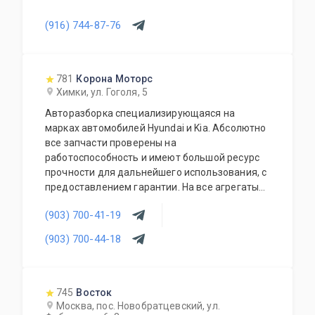
(916) 744-87-76
781
Корона Моторс
Химки, ул. Гоголя, 5
Авторазборка специализирующаяся на
марках автомобилей Hyundai и Kia. Абсолютно
все запчасти проверены на
работоспособность и имеют большой ресурс
прочности для дальнейшего использования, с
предоставлением гарантии. На все агрегаты
предоставляется гарантия на проверку и
(903) 700-41-19
установку. Наши специалисты имеют большой
и много-профильный опыт работы в данной
(903) 700-44-18
деятельности. Мы всегда готовы Вас
проконсультировать и грамотно подобрать
нужную Вам запчасть (агрегат) по
оптимальному для Вас бюджету.
745
Восток
Москва, пос. Новобратцевский, ул.