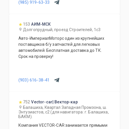
(985) 919-63-33
отличных доноров с живыми узлами. Мы
отбираем лучшее, чтобы вы могли починить
авто с умом, а не переплачивать за новый
оригинал у дилера.
153
АИМ-МСК
Долгопрудный, проезд Строителей, 1с3
Авто-ИмпериалМоторс один из крупнейших
поставщиков б/у запчастей для легковых
автомобилей. Бесплатная доставка до ТК.
Срок на проверку!
(903) 616-38-41
752
Vector-car| Вектор-кар
Балашиха, Квартал Западная Промзона, ш.
Энтузиастов, с2 (для навигатора: г. Балашиха,
БАКМ).
Компания VECTOR-CAR занимается прямыми