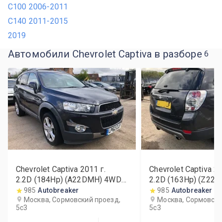
С100 2006-2011
С140 2011-2015
2019
Автомобили Chevrolet Captiva в разборе
6
Chevrolet Captiva
2011
г.
Chevrolet Captiva
2
2.2D (184Hp) (A22DMH) 4WD
2.2D (163Hp) (Z22D
MT
985
Autobreaker
985
Autobreaker
Москва, Сормовский проезд,
Москва, Сормовски
5с3
5с3