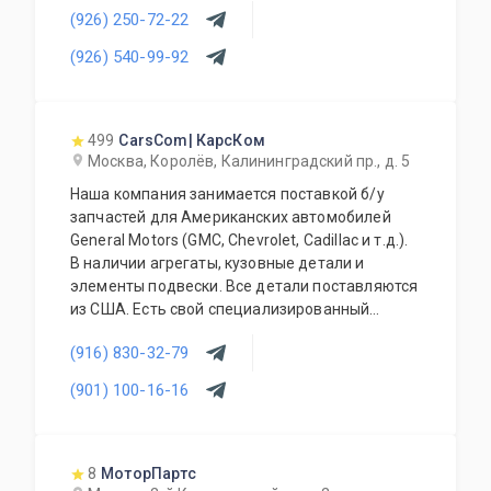
(926) 250-72-22
прочего. Предоставляется гарантия качества
на всю продукцию. Приемлемые цены и
(926) 540-99-92
система скидок для постоянных и оптовых
клиентов. Будем рады видеть Вас у себя
ежедневно!
499
CarsCom| КарсКом
Москва, Королёв, Калининградский пр., д. 5
Наша компания занимается поставкой б/у
запчастей для Американских автомобилей
General Motors (GMC, Chevrolet, Cadillac и т.д.).
В наличии агрегаты, кузовные детали и
элементы подвески. Все детали поставляются
из США. Есть свой специализированный
сервис, где можно установить приобретённые
(916) 830-32-79
у нас детали.
(901) 100-16-16
8
МоторПартс