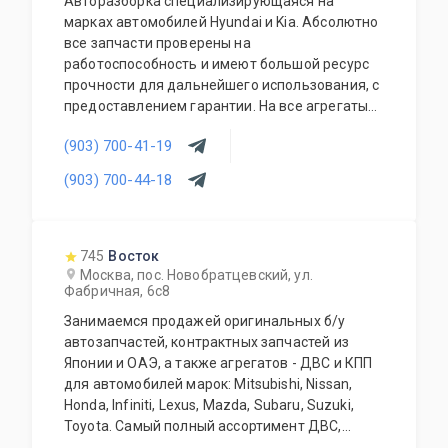
Авторазборка специализирующаяся на
марках автомобилей Hyundai и Kia. Абсолютно
все запчасти проверены на
работоспособность и имеют большой ресурс
прочности для дальнейшего использования, с
предоставлением гарантии. На все агрегаты
предоставляется гарантия на проверку и
(903) 700-41-19
установку. Наши специалисты имеют большой
и много-профильный опыт работы в данной
(903) 700-44-18
деятельности. Мы всегда готовы Вас
проконсультировать и грамотно подобрать
нужную Вам запчасть (агрегат) по
оптимальному для Вас бюджету.
745
Восток
Москва, пос. Новобратцевский, ул.
Фабричная, 6с8
Занимаемся продажей оригинальных б/у
автозапчастей, контрактных запчастей из
Японии и ОАЭ, а также агрегатов - ДВС и КПП
для автомобилей марок: Mitsubishi, Nissan,
Honda, Infiniti, Lexus, Mazda, Subaru, Suzuki,
Toyota. Самый полный ассортимент ДВС,
АКПП, МКПП, кузовных запчастей, подвесок и