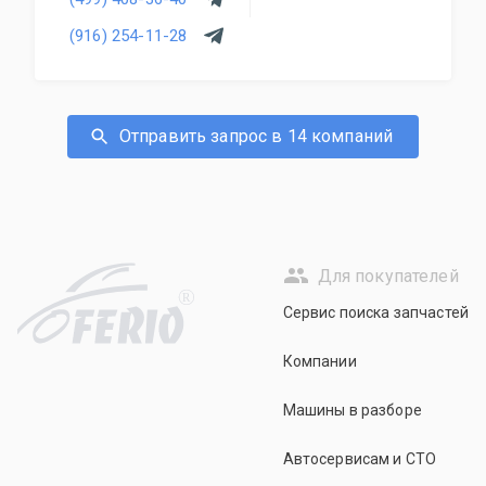
профильный автомобиль. Оригинальные и б/у
запчасти.
(916) 254-11-28
Отправить запрос в 14 компаний
Для покупателей
R
Сервис поиска запчастей
Компании
Машины в разборе
Автосервисам и СТО