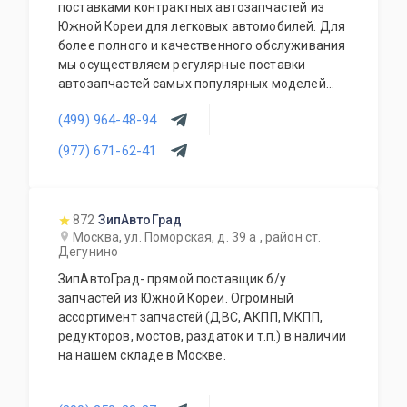
поставками контрактных автозапчастей из
Южной Кореи для легковых автомобилей. Для
более полного и качественного обслуживания
мы осуществляем регулярные поставки
автозапчастей самых популярных моделей
корейских автомобилей. В наличии на складе
(499) 964-48-94
всегда присутствует большой выбор
автозапчастей, который постоянно
(977) 671-62-41
обновляется и пополняется.
872
ЗипАвтоГрад
Москва, ул. Поморская, д. 39 а , район ст.
Дегунино
ЗипАвтоГрад- прямой поставщик б/у
запчастей из Южной Кореи. Огромный
ассортимент запчастей (ДВС, АКПП, МКПП,
редукторов, мостов, раздаток и т.п.) в наличии
на нашем складе в Москве.