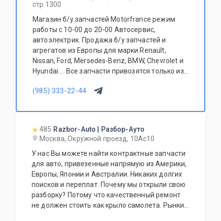
стр.1300
Магазин б/у запчастей Motorfrance режим
работы с 10-00 до 20-00 Автосервис,
автоэлектрик. Продажа б/у запчастей и
агрегатов из Европы для марки Renault,
Nissan, Ford, Mersedes-Benz, BMW, Chevrolet и
Hyundai.... Все запчасти привозятся только из
Европы. Участник программы FerioPremium!
(985) 333-22-44
485
Razbor-Auto | Разбор-Ауто
Москва, Окружной проезд, 10Ас10
У нас Вы можете найти контрактные запчасти
для авто, привезенные напрямую из Америки,
Европы, Японии и Австралии. Никаких долгих
поисков и переплат. Почему мы открыли свою
разборку? Потому что качественный ремонт
не должен стоить как крыло самолета. Рынки
США, Европы, Японии и Австралии полны