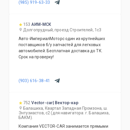
(985) 919-63-33
отличных доноров с живыми узлами. Мы
отбираем лучшее, чтобы вы могли починить
авто с умом, а не переплачивать за новый
оригинал у дилера.
153
АИМ-МСК
Долгопрудный, проезд Строителей, 1с3
Авто-ИмпериалМоторс один из крупнейших
поставщиков б/у запчастей для легковых
автомобилей. Бесплатная доставка до ТК.
Срок на проверку!
(903) 616-38-41
752
Vector-car| Вектор-кар
Балашиха, Квартал Западная Промзона, ш.
Энтузиастов, с2 (для навигатора: г. Балашиха,
БАКМ).
Компания VECTOR-CAR занимается прямыми