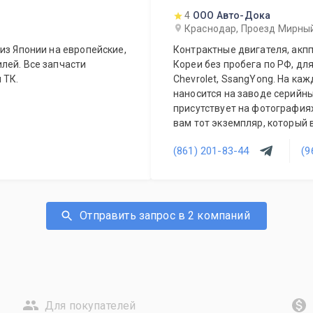
4
ООО Авто-Дока
Краснодар, Проезд Мирны
из Японии на европейские,
Контрактные двигателя, акпп
лей. Все запчасти
Кореи без пробега по РФ, для
 ТК.
Chevrolet, SsangYong. На каж
наносится на заводе серийны
присутствует на фотографиях
вам тот экземпляр, который 
(861) 201-83-44
(9
Отправить запрос в 2 компаний
Для покупателей