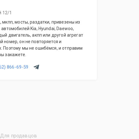
й 12/1
, мкпп, мосты, раздатки, привезены из
 автомобилей Kia, Hyundai, Daewoo,
дый двигатель, акпп или другой агрегат
й номер, он не повторяется и
. Поэтому мы не ошибёмся, и отправим
вы закажете.
62) 866-69-59
Для продавцов