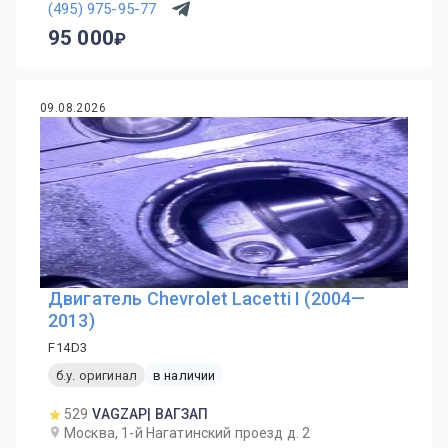
(495) 975-95-77
95 000
09.08.2026
Двигатель Chevrolet Lacetti I (2004—
2013)
F14D3
б.у. оригинал
в наличии
529
VAGZAP| ВАГЗАП
Москва, 1-й Нагатинский проезд д. 2