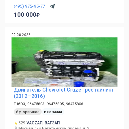
(495) 975-95-77
100 000
09.08.2026
Двигатель Chevrolet Cruze I рестайлинг
(2012—2016)
F16D3, 96475803, 96475805, 96475806
б.у. оригинал
в наличии
529
VAGZAP| ВАГЗАП
Москва, 1-й Нагатинский проезд д. 2