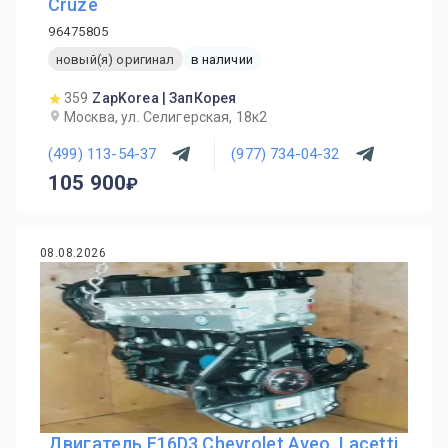
Cruze
96475805
новый(я) оригинал
в наличии
359
ZapKorea | ЗапКорея
Москва, ул. Селигерская, 18к2
(499) 113-54-37
(977) 734-04-32
105 900
08.08.2026
Двигатель F16D3 Chevrolet Aveo, Lacetti,