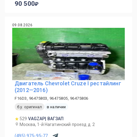
90 500
09.08.2026
Двигатель Chevrolet Cruze I рестайлинг
(2012—2016)
F16D3, 96475803, 96475805, 96475806
б.у. оригинал
в наличии
529
VAGZAP| ВАГЗАП
Москва, 1-й Нагатинский проезд д. 2
(495) 975-95-77