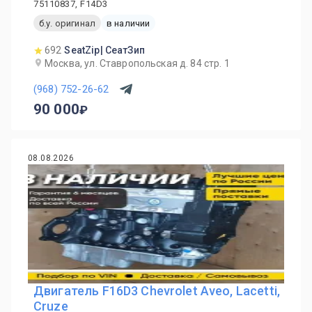
75110837, F14D3
б.у. оригинал
в наличии
692
SeatZip| СеатЗип
Москва, ул. Ставропольская д. 84 стр. 1
(968) 752-26-62
90 000
08.08.2026
Двигатель F16D3 Chevrolet Aveo, Lacetti,
Cruze