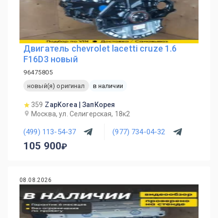
Двигатель chevrolet lacetti cruze 1.6
F16D3 новый
96475805
новый(я) оригинал
в наличии
359
ZapKorea | ЗапКорея
Москва, ул. Селигерская, 18к2
(499) 113-54-37
(977) 734-04-32
105 900
08.08.2026