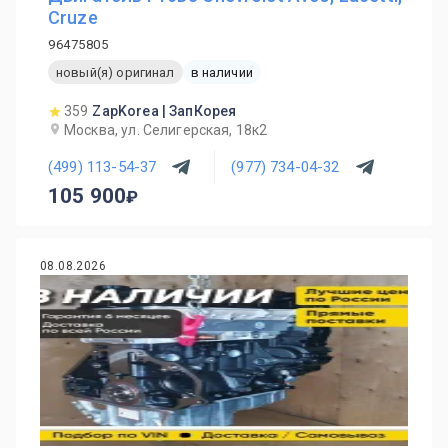
Cruze
96475805
новый(я) оригинал
в наличии
359
ZapKorea | ЗапКорея
Москва, ул. Селигерская, 18к2
(499) 113-54-37
(977) 734-04-32
105 900
08.08.2026