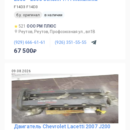
F14D3 F14D3
б.у. оригинал
в наличии
521
ООО РМ ПЛЮС
Реутов, Реутов, Профсоюзная ул., вл1В
(929) 666-61-61
(926) 351-55-55
67 500
09.08.2026
Двигатель Chevrolet Lacetti 2007 J200