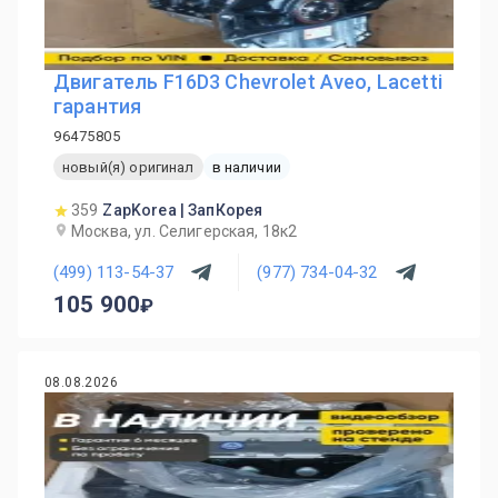
Двигатель F16D3 Chevrolet Aveo, Lacetti
гарантия
96475805
новый(я) оригинал
в наличии
359
ZapKorea | ЗапКорея
Москва, ул. Селигерская, 18к2
(499) 113-54-37
(977) 734-04-32
105 900
08.08.2026