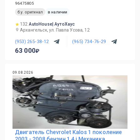
96475805
б.у. оригинал
в наличии
132
AutoHouse| АутоХаус
Архангельск, ул. Павла Усова, 12
(953) 265-38-12
(965) 734-76-29
63 000
09.08.2026
Двигатель Chevrolet Kalos 1 поколение
2003 - 2008 бензин 1.4 i Механика