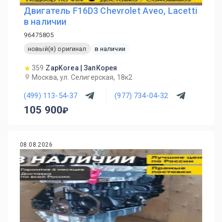
Двигатель F16D3 Chevrolet Aveo, Lacetti
в наличии
96475805
новый(я) оригинал
в наличии
359
ZapKorea | ЗапКорея
Москва, ул. Селигерская, 18к2
(499) 113-54-37
(977) 734-04-32
105 900
08.08.2026