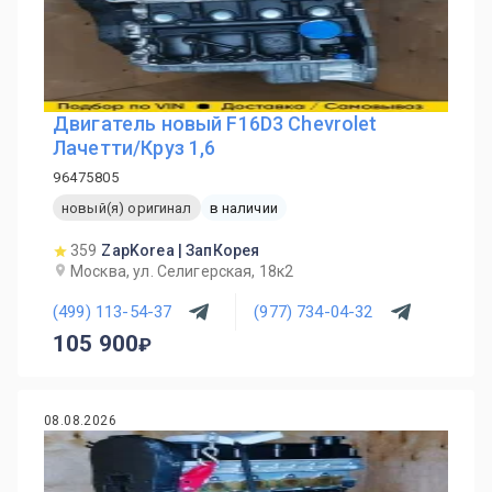
Двигатель новый F16D3 Chevrolet
Лачетти/Круз 1,6
96475805
новый(я) оригинал
в наличии
359
ZapKorea | ЗапКорея
Москва, ул. Селигерская, 18к2
(499) 113-54-37
(977) 734-04-32
105 900
08.08.2026