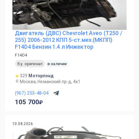
Двигатель (ДВС) Chevrolet Aveo (T250 /
255) 2006-2012 КПП 5-ст.мех.(МКПП)
F14D4 Бензин 1.4 л Инжектор
F14D4
б.у. оригинал
в наличии
329
Моторлэнд
Москва, Неманский пр-д, 4к1
(967) 253-48-04
105 700
10.08.2026