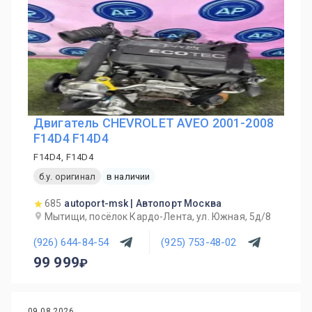
Двигатель CHEVROLET AVEO 2001-2008
F14D4 F14D4
F14D4, F14D4
б.у. оригинал
в наличии
685
autoport-msk | Автопорт Москва
Мытищи, посёлок Кардо-Лента, ул. Южная, 5д/8
(926) 644-84-54
(925) 753-48-02
99 999
09.08.2026