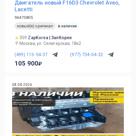
Двигатель новый F16D3 Chevrolet Aveo,
Lacetti
96475805
новый(я) оригинал
в наличии
359
ZapKorea | ЗапКорея
Москва, ул. Селигерская, 18к2
(499) 113-54-37
(977) 734-04-32
105 900
08.08.2026