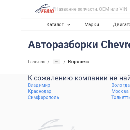
R
Каталог
Марки
Двигат
Авторазборки Chevr
Главная
/
/
Воронеж
К сожалению компании не найд
Владимир
Вологда
Краснодар
Москва
Симферополь
Тольятт
R