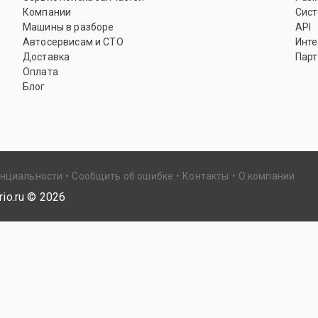
Компании
Сист
Машины в разборе
API
Автосервисам и СТО
Инте
Доставка
Парт
Оплата
Блог
енциальности
Сообщить об ошибке
Контакты
О компании
io.ru ©
2026