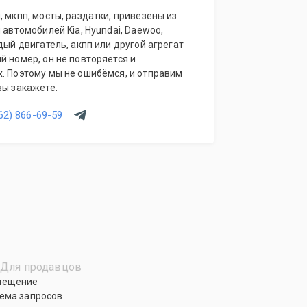
, мкпп, мосты, раздатки, привезены из
 автомобилей Kia, Hyundai, Daewoo,
дый двигатель, акпп или другой агрегат
й номер, он не повторяется и
. Поэтому мы не ошибёмся, и отправим
вы закажете.
62) 866-69-59
Для продавцов
мещение
ема запросов