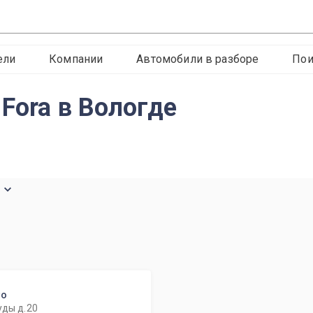
ели
Компании
Автомобили в разборе
Пои
Fora в Вологде
е
то
уды д.20