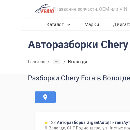
R
Каталог
Марки
Двигат
Авторазборки Chery 
Главная
/
/
Вологда
Разборки Chery Fora в Вологд
128
Авторазборка GigantAuto| ГигантАу
Вологда, СНТ Родионцево, ул. Чистые пр