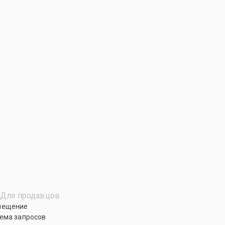
Для продавцов
мещение
ема запросов