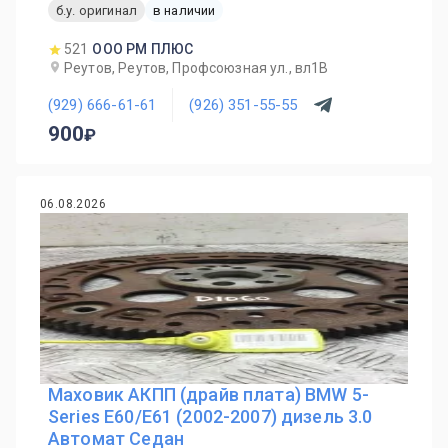
б.у. оригинал
в наличии
521
ООО РМ ПЛЮС
Реутов, Реутов, Профсоюзная ул., вл1В
(929) 666-61-61
(926) 351-55-55
900
06.08.2026
Маховик АКПП (драйв плата) BMW 5-
Series E60/E61 (2002-2007) дизель 3.0
Автомат Седан