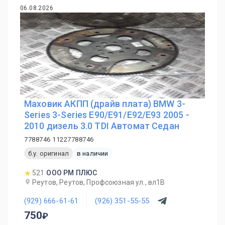
06.08.2026
Маховик АКПП (драйв плата) BMW 3-
Series 3-Series E90/E91/E92/E93 2005 -
2010 дизель 3.0 TDI Автомат Седан
7788746 11227788746
б.у. оригинал
в наличии
521
ООО РМ ПЛЮС
Реутов, Реутов, Профсоюзная ул., вл1В
(929) 666-61-61
(926) 351-55-55
750