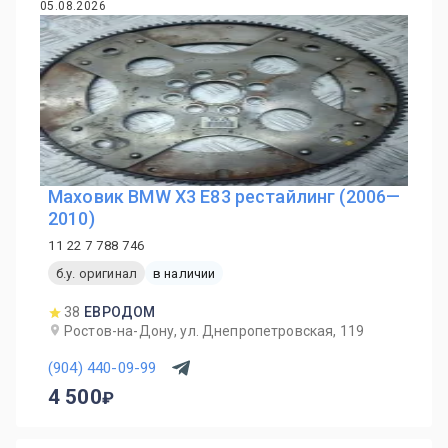
05.08.2026
Маховик BMW X3 E83 рестайлинг (2006—
2010)
11 22 7 788 746
б.у. оригинал
в наличии
38
ЕВРОДОМ
Ростов-на-Дону, ул. Днепропетровская, 119
(904) 440-09-99
4 500