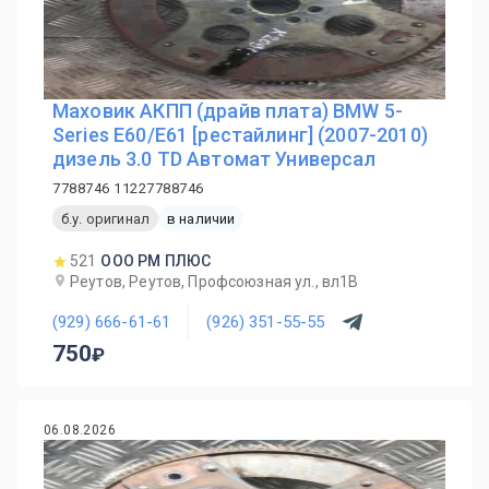
Маховик АКПП (драйв плата) BMW 5-
Series E60/E61 [рестайлинг] (2007-2010)
дизель 3.0 TD Автомат Универсал
7788746 11227788746
б.у. оригинал
в наличии
521
ООО РМ ПЛЮС
Реутов, Реутов, Профсоюзная ул., вл1В
(929) 666-61-61
(926) 351-55-55
750
06.08.2026