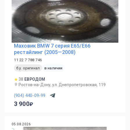
Маховик BMW 7 серия E65/E66
рестайлинг (2005—2008)
11 22 7 788 746
б.у. оригинал
в наличии
38
ЕВРОДОМ
Ростов-на-Дону, ул. Днепропетровская, 119
(904) 440-09-99
3 900
05.08.2026