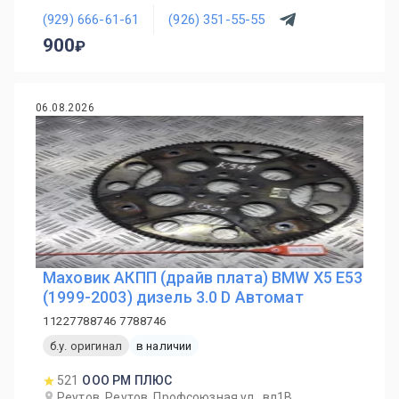
(929) 666-61-61
(926) 351-55-55
900
06.08.2026
Маховик АКПП (драйв плата) BMW X5 E53
(1999-2003) дизель 3.0 D Автомат
11227788746 7788746
б.у. оригинал
в наличии
521
ООО РМ ПЛЮС
Реутов, Реутов, Профсоюзная ул., вл1В