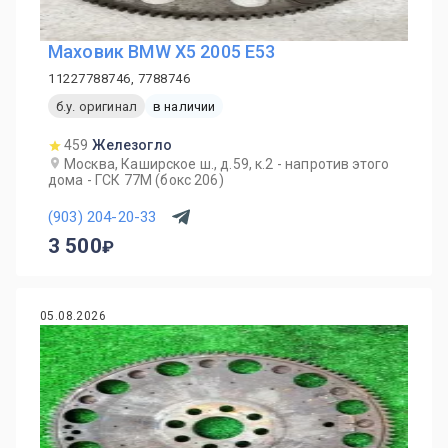
Маховик BMW X5 2005 E53
11227788746, 7788746
б.у. оригинал
в наличии
459
Железогло
Москва, Каширское ш., д.59, к.2 - напротив этого
дома - ГСК 77М (бокс 206)
(903) 204-20-33
3 500
05.08.2026