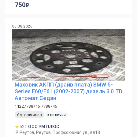
750
06.08.2026
Маховик АКПП (драйв плата) BMW 5-
Series E60/E61 (2002-2007) дизель 3.0 TD
Автомат Седан
11227788746 7788746
б.у. оригинал
в наличии
521
ООО РМ ПЛЮС
Реутов, Реутов, Профсоюзная ул., вл1В