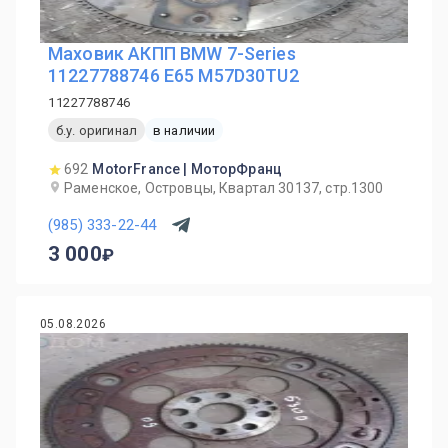
Маховик АКПП BMW 7-Series
11227788746 E65 M57D30TU2
11227788746
б.у. оригинал
в наличии
692
MotorFrance | МоторФранц
Раменское, Островцы, Квартал 30137, стр.1300
(985) 333-22-44
3 000
05.08.2026