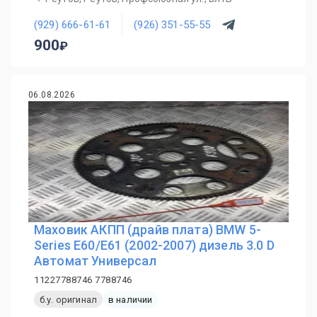
(929) 666-61-61
(926) 351-55-55
900
06.08.2026
Маховик АКПП (драйв плата) BMW 5-
Series E60/E61 (2002-2007) дизель 3.0 D
Автомат Универсал
11227788746 7788746
б.у. оригинал
в наличии