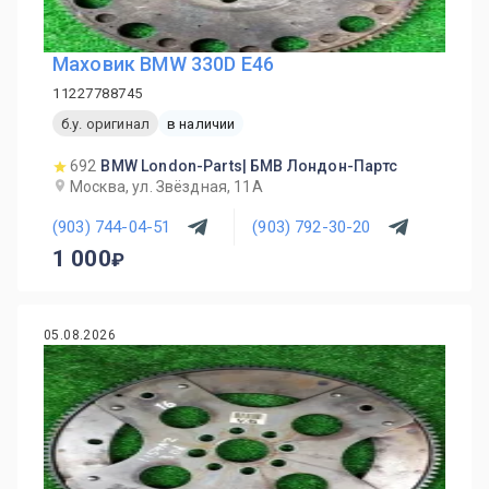
Маховик BMW 330D E46
11227788745
б.у. оригинал
в наличии
692
BMW London-Parts| БМВ Лондон-Партс
Москва, ул. Звёздная, 11А
(903) 744-04-51
(903) 792-30-20
1 000
05.08.2026