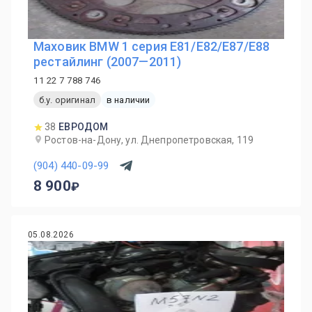
Маховик BMW 1 серия E81/E82/E87/E88
рестайлинг (2007—2011)
11 22 7 788 746
б.у. оригинал
в наличии
38
ЕВРОДОМ
Ростов-на-Дону, ул. Днепропетровская, 119
(904) 440-09-99
8 900
05.08.2026