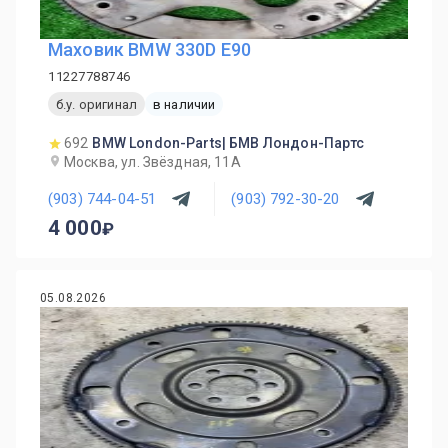
Маховик BMW 330D E90
11227788746
б.у. оригинал
в наличии
692
BMW London-Parts| БМВ Лондон-Партс
Москва, ул. Звёздная, 11А
(903) 744-04-51
(903) 792-30-20
4 000
05.08.2026