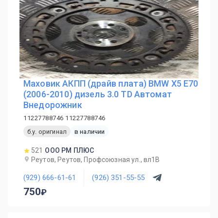
Маховик АКПП (драйв плата) BMW X5 E70
(2006-2010) дизель 3.0 TD Автомат
Внедорожник
11227788746 11227788746
б.у. оригинал
в наличии
521
ООО РМ ПЛЮС
Реутов, Реутов, Профсоюзная ул., вл1В
(929) 666-61-61
(926) 351-55-55
750