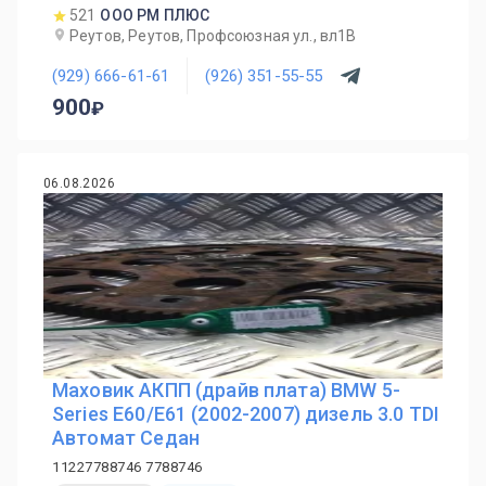
521
ООО РМ ПЛЮС
Реутов, Реутов, Профсоюзная ул., вл1В
(929) 666-61-61
(926) 351-55-55
900
06.08.2026
Маховик АКПП (драйв плата) BMW 5-
Series E60/E61 (2002-2007) дизель 3.0 TDI
Автомат Седан
11227788746 7788746