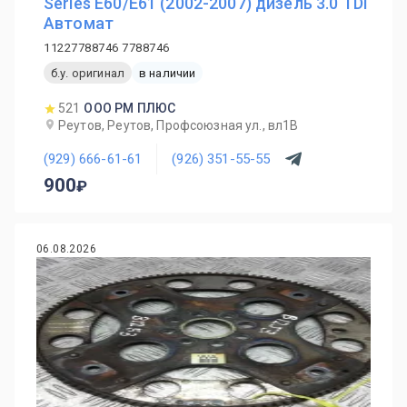
Series E60/E61 (2002-2007) дизель 3.0 TDI
Автомат
11227788746 7788746
б.у. оригинал
в наличии
521
ООО РМ ПЛЮС
Реутов, Реутов, Профсоюзная ул., вл1В
(929) 666-61-61
(926) 351-55-55
900
06.08.2026