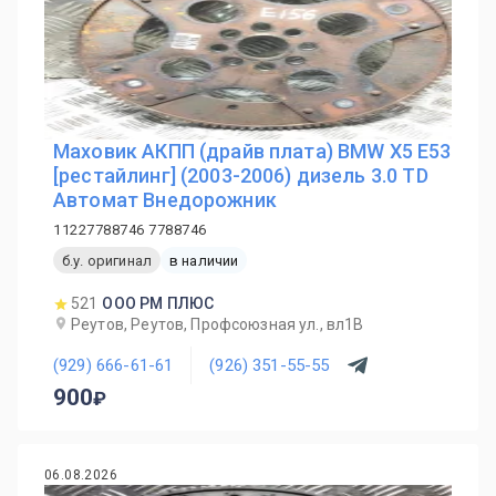
Маховик АКПП (драйв плата) BMW X5 E53
[рестайлинг] (2003-2006) дизель 3.0 TD
Автомат Внедорожник
11227788746 7788746
б.у. оригинал
в наличии
521
ООО РМ ПЛЮС
Реутов, Реутов, Профсоюзная ул., вл1В
(929) 666-61-61
(926) 351-55-55
900
06.08.2026