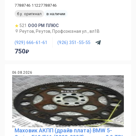
7788746 11227788746
б.у. оригинал
в наличии
521
ООО РМ ПЛЮС
Реутов, Реутов, Профсоюзная ул., вл1В
(929) 666-61-61
(926) 351-55-55
750
06.08.2026
Маховик АКПП (драйв плата) BMW 5-