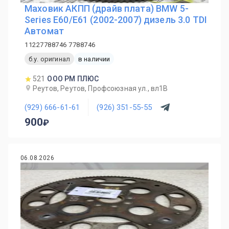
Маховик АКПП (драйв плата) BMW 5-
Series E60/E61 (2002-2007) дизель 3.0 TDI
Автомат
11227788746 7788746
б.у. оригинал
в наличии
521
ООО РМ ПЛЮС
Реутов, Реутов, Профсоюзная ул., вл1В
(929) 666-61-61
(926) 351-55-55
900
06.08.2026