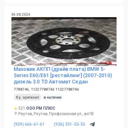
06.08.2026
Маховик АКПП (драйв плата) BMW 5-
Series E60/E61 [рестайлинг] (2007-2010)
дизель 3.0 TD Автомат Седан
7788746, 11227788746 11227788746
б.у. оригинал
в наличии
521
ООО РМ ПЛЮС
Реутов, Реутов, Профсоюзная ул., вл1В
(929) 666-61-61
(926) 351-55-55