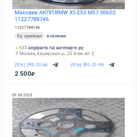
Маховик АКПП BMW X5 E53 M57 306D2
11227788746
11227788746
б.у. оригинал
в наличии
633
anglparts.ru| англпартс.ру
Москва, Каширское ш., 23-й км, вл. 2.
(916) 393-35-66
(916) 391-31-99
2 500
05.08.2026