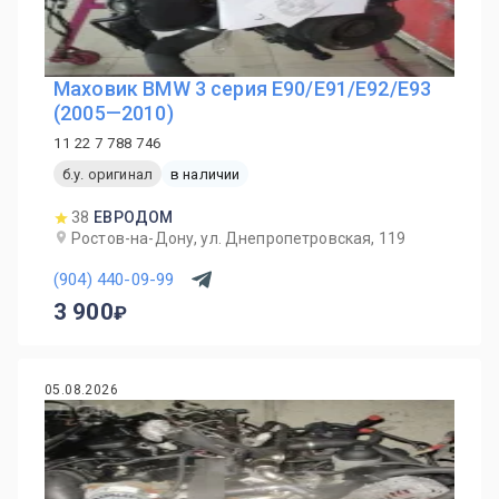
Маховик BMW 3 серия E90/E91/E92/E93
(2005—2010)
11 22 7 788 746
б.у. оригинал
в наличии
38
ЕВРОДОМ
Ростов-на-Дону, ул. Днепропетровская, 119
(904) 440-09-99
3 900
05.08.2026