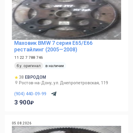
Маховик BMW 7 серия E65/E66
рестайлинг (2005—2008)
11 22 7 788 746
б.у. оригинал
в наличии
38
ЕВРОДОМ
Ростов-на-Дону, ул. Днепропетровская, 119
(904) 440-09-99
3 900
05.08.2026