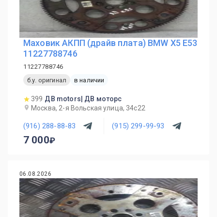
Маховик АКПП (драйв плата) BMW X5 E53
11227788746
11227788746
б.у. оригинал
в наличии
399
ДВ motors| ДВ моторс
Москва, 2-я Вольская улица, 34с22
(916) 288-88-83
(915) 299-99-93
7 000
06.08.2026