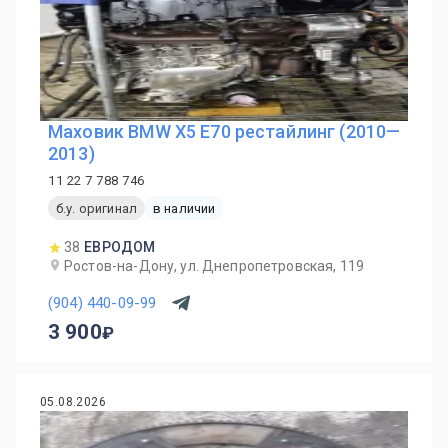
Маховик BMW X5 E70 рестайлинг (2010—
2013)
11 22 7 788 746
б.у. оригинал
в наличии
38
ЕВРОДОМ
Ростов-на-Дону, ул. Днепропетровская, 119
(904) 440-09-99
3 900
05.08.2026