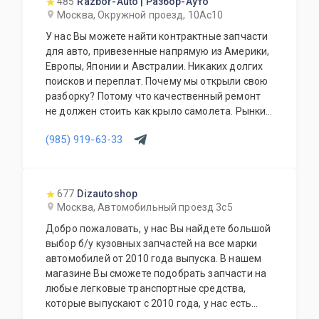
485
Razbor-Auto | Разбор-Ауто
Москва, Окружной проезд, 10Ас10
У нас Вы можете найти контрактные запчасти
для авто, привезенные напрямую из Америки,
Европы, Японии и Австралии. Никаких долгих
поисков и переплат. Почему мы открыли свою
разборку? Потому что качественный ремонт
не должен стоить как крыло самолета. Рынки
США, Европы, Японии и Австралии полны
(985) 919-63-33
отличных доноров с живыми узлами. Мы
отбираем лучшее, чтобы вы могли починить
авто с умом, а не переплачивать за новый
оригинал у дилера.
677
Dizautoshop
Москва, Автомобильный проезд 3с5
Добро пожаловать, у нас Вы найдете большой
выбор б/у кузовных запчастей на все марки
автомобилей от 2010 года выпуска. В нашем
магазине Вы сможете подобрать запчасти на
любые легковые транспортные средства,
которые выпускают с 2010 года, у нас есть
запчасти на отечественные транспортные