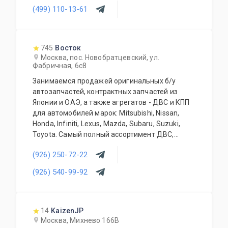
(499) 110-13-61
средства УАЗ, Лада и все иностранные
автомобили как из популярного сегмента
Hyundai, Nissan, Kia, Ford, Volkswagen, так и
премиум марки Maserati, BMW, Lexus, Infiniti,
745
Восток
Mercedes-Benz.
Москва, пос. Новобратцевский, ул.
Фабричная, 6с8
Занимаемся продажей оригинальных б/у
автозапчастей, контрактных запчастей из
Японии и ОАЭ, а также агрегатов - ДВС и КПП
для автомобилей марок: Mitsubishi, Nissan,
Honda, Infiniti, Lexus, Mazda, Subaru, Suzuki,
Toyota. Самый полный ассортимент ДВС,
АКПП, МКПП, кузовных запчастей, подвесок и
(926) 250-72-22
прочего. Предоставляется гарантия качества
на всю продукцию. Приемлемые цены и
(926) 540-99-92
система скидок для постоянных и оптовых
клиентов. Будем рады видеть Вас у себя
ежедневно!
14
KaizenJP
Москва, Михнево 166В