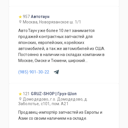
Грамотное обслуживание и доступные цены.
957
Автотаун
Москва, Новорязанское ш. 1/1
АвтоТаун уже более 10 лет занимается
продажей контрактных запчастей для
японских, европейских, корейских
автомобилей, а так же автомобилей из США.
Постоянно в наличии на складах компании в
Москве, Омске и Тюмени, широкий
ассортимент контрактных автозапчастей –
(985) 901-30-22
более 150000 наименований. Все запчасти,
продаваемые с нашего склада БЕЗ пробега по
РФ. Специальное предложение для СТО и
автомагазинов.
121
GRUZ-SHOP | Груз-Шоп
Домодедово, г.о. Домодедово, д.
Заболотье, с101, пом. А21
Продавец-импортёр запчастей из Европы и
Азии со своим наличием на складе.