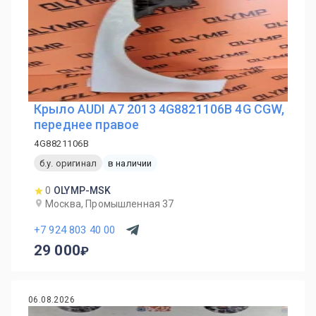
Крыло AUDI A7 2013 4G8821106B 4G CGW,
переднее правое
4G8821106B
б.у. оригинал
в наличии
0
OLYMP-MSK
Москва, Промышленная 37
+7 924 803 40 00
29 000
06.08.2026