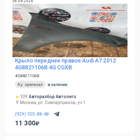
06.08.2026
Крыло переднее правое Audi A7 2012
4G8821106B 4G CGXB
4G8821106B
б.у. оригинал
в наличии
109
Авторазбор Автолего
Москва, ул. Совпартшкола, уч.1
(929) 555-88-48
11 300