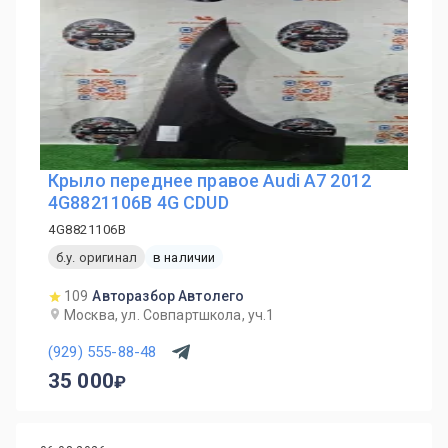
Крыло переднее правое Audi A7 2012
4G8821106B 4G CDUD
4G8821106B
б.у. оригинал
в наличии
109
Авторазбор Автолего
Москва, ул. Совпартшкола, уч.1
(929) 555-88-48
35 000