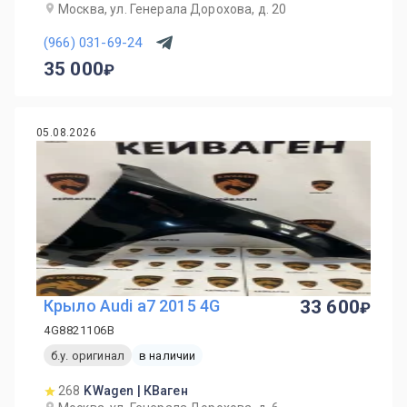
Москва, ул. Генерала Дорохова, д. 20
(966) 031-69-24
35 000
05.08.2026
Крыло Audi a7 2015 4G
33 600
4G8821106B
б.у. оригинал
в наличии
268
KWagen | КВаген