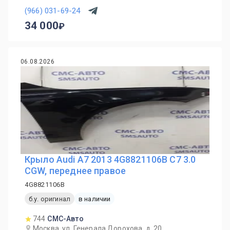
(966) 031-69-24
34 000
06.08.2026
Крыло Audi A7 2013 4G8821106B C7 3.0
CGW, переднее правое
4G8821106B
б.у. оригинал
в наличии
744
СМС-Авто
Москва, ул. Генерала Дорохова, д. 20