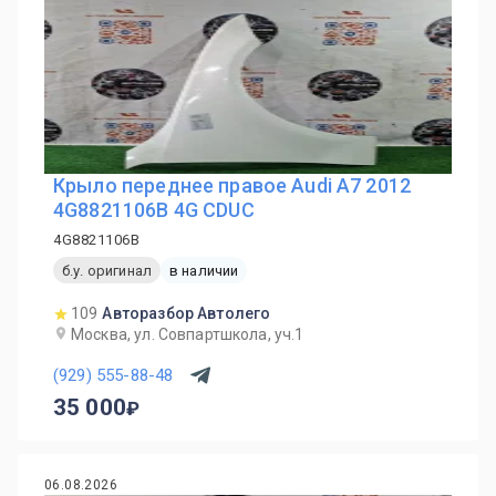
Крыло переднее правое Audi A7 2012
4G8821106B 4G CDUC
4G8821106B
б.у. оригинал
в наличии
109
Авторазбор Автолего
Москва, ул. Совпартшкола, уч.1
(929) 555-88-48
35 000
06.08.2026