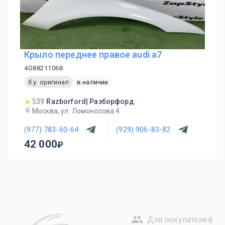
Крыло переднее правое audi a7
4G8821106B
б.у. оригинал
в наличии
539
Razborford| Разборфорд
Москва, ул. Ломоносова 4
(977) 783-60-64
(929) 906-83-82
42 000
Для покупателей