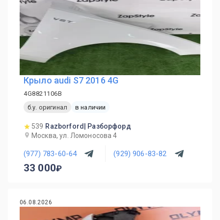
Крыло audi S7 2016 4G
4G8821106B
б.у. оригинал
в наличии
539
Razborford| Разборфорд
Москва, ул. Ломоносова 4
(977) 783-60-64
(929) 906-83-82
33 000
06.08.2026