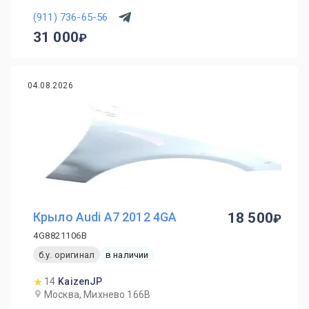
(911) 736-65-56
31 000
04.08.2026
Крыло Audi A7 2012 4GA
18 500
4G8821106B
б.у. оригинал
в наличии
14
KaizenJP
Москва, Михнево 166В