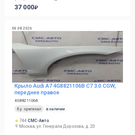
37 000
06.08.2026
Крыло Audi A7 4G8821106B C7 3.0 CGW,
переднее правое
4G8821106B
б.у. оригинал
в наличии
744
СМС-Авто
Москва, ул. Генерала Дорохова, д. 20