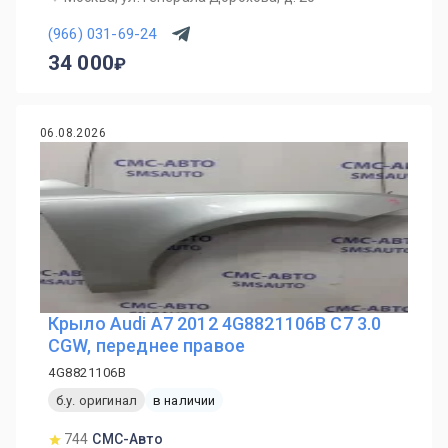
(966) 031-69-24
34 000
06.08.2026
Крыло Audi A7 2012 4G8821106B C7 3.0
CGW, переднее правое
4G8821106B
б.у. оригинал
в наличии
744
СМС-Авто