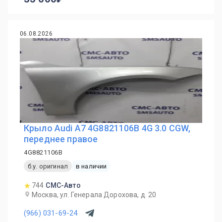
06.08.2026
Крыло Audi A7 4G8821106B 4G 3.0 CGW,
переднее правое
4G8821106B
б.у. оригинал
в наличии
744
СМС-Авто
Москва, ул. Генерала Дорохова, д. 20
(966) 031-69-24