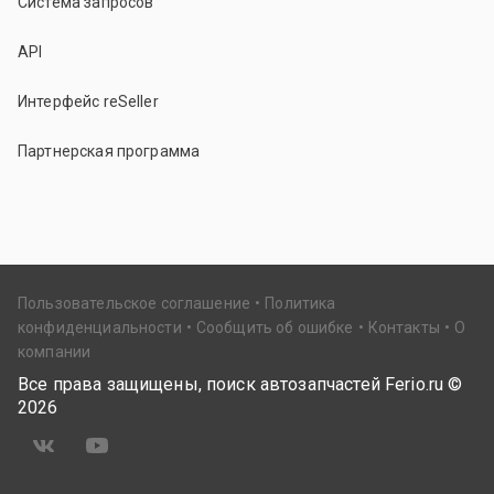
Система запросов
API
Интерфейс reSeller
Партнерская программа
Пользовательское соглашение
Политика
конфиденциальности
Сообщить об ошибке
Контакты
О
компании
Все права защищены, поиск автозапчастей Ferio.ru ©
2026