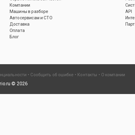
Компании
Сист
Машины в разборе
API
Автосервисам и СТО
Инте
Доставка
Парт
Оплата
Блог
енциальности
Сообщить об ошибке
Контакты
О компании
io.ru ©
2026