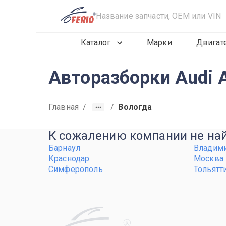
R
Каталог
Марки
Двигат
Авторазборки Audi 
Главная
/
/
Вологда
К сожалению компании не найд
Барнаул
Владим
Краснодар
Москва
Симферополь
Тольятт
R