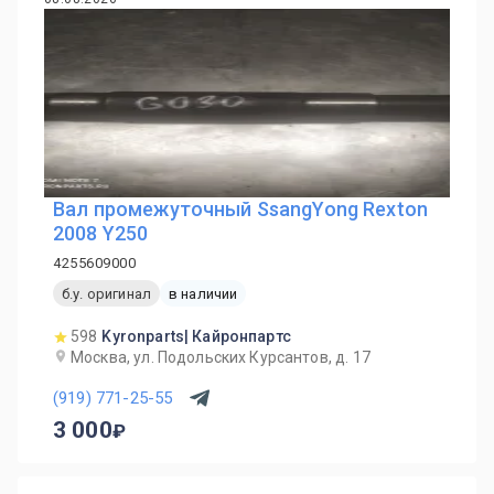
Вал промежуточный SsangYong Rexton
2008 Y250
4255609000
б.у. оригинал
в наличии
598
Kyronparts| Кайронпартс
Москва, ул. Подольских Курсантов, д. 17
(919) 771-25-55
3 000