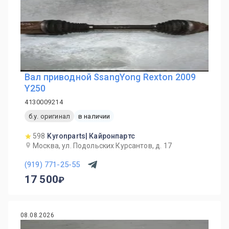
Вал приводной SsangYong Rexton 2009
Y250
4130009214
б.у. оригинал
в наличии
598
Kyronparts| Кайронпартс
Москва, ул. Подольских Курсантов, д. 17
(919) 771-25-55
17 500
08.08.2026