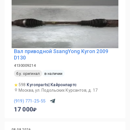
Вал приводной SsangYong Kyron 2009
D130
4130009214
б.у. оригинал
в наличии
598
Kyronparts| Кайронпартс
Москва, ул. Подольских Курсантов, д. 17
(919) 771-25-55
17 000
08.08.2026