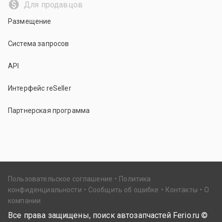
Для продавцов
Размещение
Система запросов
API
Интерфейс reSeller
Партнерская программа
Пользовательское соглашение
Политика
конфиденциальности
Сообщить об ошибке
Контакты
О
компании
Все права защищены, поиск автозапчастей Ferio.ru ©