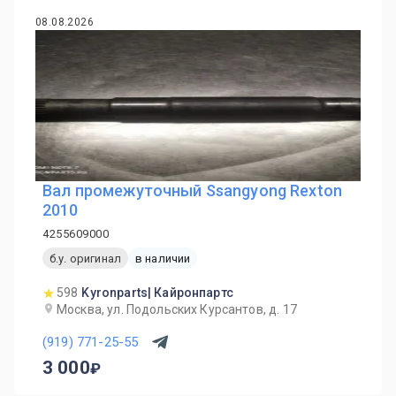
08.08.2026
Вал промежуточный Ssangyong Rexton
2010
4255609000
б.у. оригинал
в наличии
598
Kyronparts| Кайронпартс
Москва, ул. Подольских Курсантов, д. 17
(919) 771-25-55
3 000