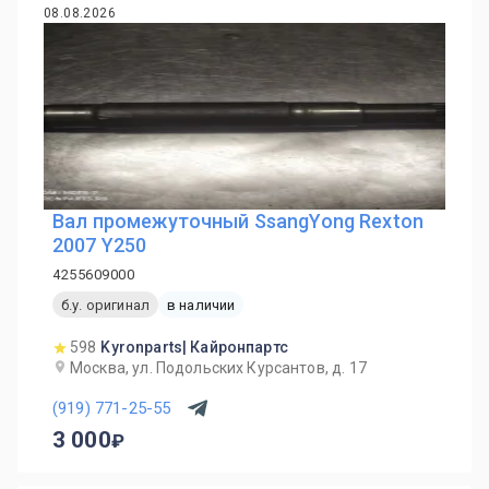
08.08.2026
Вал промежуточный SsangYong Rexton
2007 Y250
4255609000
б.у. оригинал
в наличии
598
Kyronparts| Кайронпартс
Москва, ул. Подольских Курсантов, д. 17
(919) 771-25-55
3 000