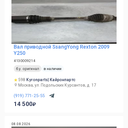
Вал приводной SsangYong Rexton 2009
Y250
4130009214
б.у. оригинал
в наличии
598
Kyronparts| Кайронпартс
Москва, ул. Подольских Курсантов, д. 17
(919) 771-25-55
14 500
08.08.2026