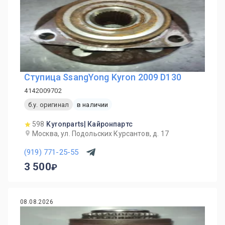
Ступица SsangYong Kyron 2009 D130
4142009702
б.у. оригинал
в наличии
598
Kyronparts| Кайронпартс
Москва, ул. Подольских Курсантов, д. 17
(919) 771-25-55
3 500
08.08.2026