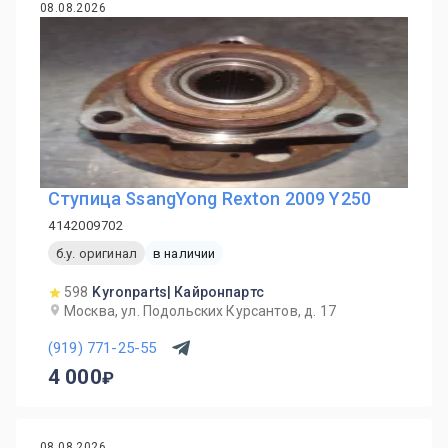
08.08.2026
Ступица SsangYong Rexton 2009 Y250
4142009702
б.у. оригинал
в наличии
598
Kyronparts| Кайронпартс
Москва, ул. Подольских Курсантов, д. 17
(919) 771-25-55
4 000
08.08.2026