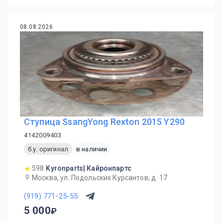
08.08.2026
Ступица SsangYong Rexton 2015 Y290
4142009403
б.у. оригинал
в наличии
598
Kyronparts| Кайронпартс
Москва, ул. Подольских Курсантов, д. 17
(919) 771-25-55
5 000