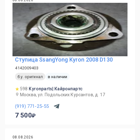
08.08.2026
Ступица SsangYong Kyron 2008 D130
4142009403
б.у. оригинал
в наличии
598
Kyronparts| Кайронпартс
Москва, ул. Подольских Курсантов, д. 17
(919) 771-25-55
7 500
08.08.2026