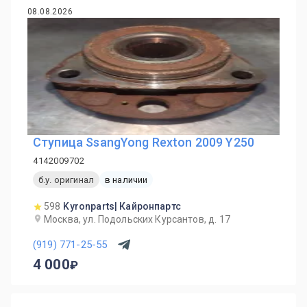
08.08.2026
Ступица SsangYong Rexton 2009 Y250
4142009702
б.у. оригинал
в наличии
598
Kyronparts| Кайронпартс
Москва, ул. Подольских Курсантов, д. 17
(919) 771-25-55
4 000