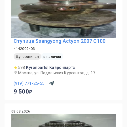
Ступица Ssangyong Actyon 2007 C100
4142009403
б.у. оригинал
в наличии
598
Kyronparts| Кайронпартс
Москва, ул. Подольских Курсантов, д. 17
(919) 771-25-55
9 500
08.08.2026