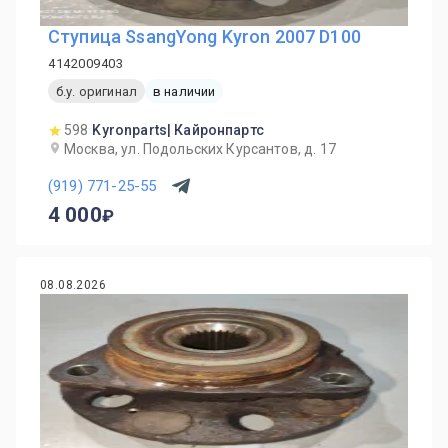
Ступица SsangYong Kyron 2007 D100
4142009403
б.у. оригинал
в наличии
598
Kyronparts| Кайронпартс
Москва, ул. Подольских Курсантов, д. 17
(919) 771-25-55
4 000
08.08.2026