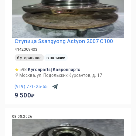
Ступица Ssangyong Actyon 2007 C100
4142009403
б.у. оригинал
в наличии
598
Kyronparts| Кайронпартс
Москва, ул. Подольских Курсантов, д. 17
(919) 771-25-55
9 500
08.08.2026