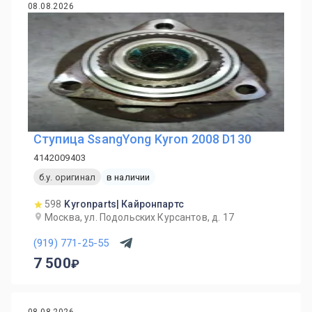
08.08.2026
Ступица SsangYong Kyron 2008 D130
4142009403
б.у. оригинал
в наличии
598
Kyronparts| Кайронпартс
Москва, ул. Подольских Курсантов, д. 17
(919) 771-25-55
7 500