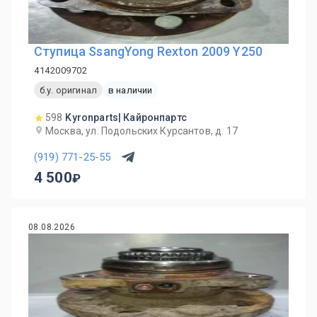
Ступица SsangYong Rexton 2009 Y250
4142009702
б.у. оригинал
в наличии
598
Kyronparts| Кайронпартс
Москва, ул. Подольских Курсантов, д. 17
(919) 771-25-55
4 500
08.08.2026