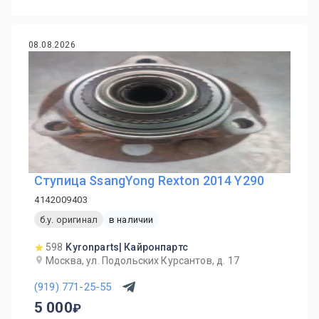
08.08.2026
Ступица SsangYong Rexton 2014 Y290
4142009403
б.у. оригинал
в наличии
598
Kyronparts| Кайронпартс
Москва, ул. Подольских Курсантов, д. 17
(919) 771-25-55
5 000