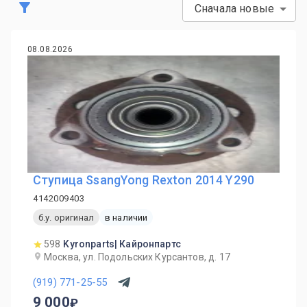
Сначала новые
08.08.2026
Ступица SsangYong Rexton 2014 Y290
4142009403
б.у. оригинал
в наличии
598
Kyronparts| Кайронпартс
Москва, ул. Подольских Курсантов, д. 17
(919) 771-25-55
9 000