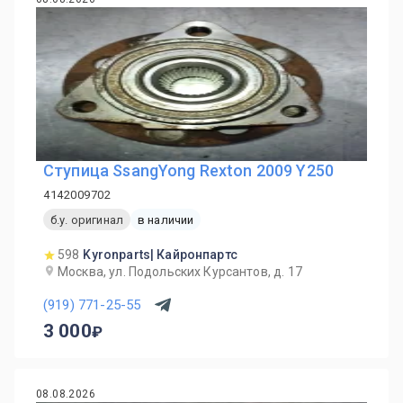
Ступица SsangYong Rexton 2009 Y250
4142009702
б.у. оригинал
в наличии
598
Kyronparts| Кайронпартс
Москва, ул. Подольских Курсантов, д. 17
(919) 771-25-55
3 000
08.08.2026