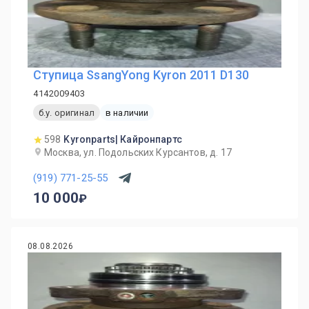
Ступица SsangYong Kyron 2011 D130
4142009403
б.у. оригинал
в наличии
598
Kyronparts| Кайронпартс
Москва, ул. Подольских Курсантов, д. 17
(919) 771-25-55
10 000
08.08.2026