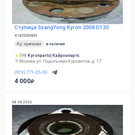
Ступица SsangYong Kyron 2008 D130
4142009403
б.у. оригинал
в наличии
598
Kyronparts| Кайронпартс
Москва, ул. Подольских Курсантов, д. 17
(919) 771-25-55
4 000
08.08.2026