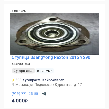
08.08.2026
Ступица SsangYong Rexton 2015 Y290
4142009403
б.у. оригинал
в наличии
598
Kyronparts| Кайронпартс
Москва, ул. Подольских Курсантов, д. 17
(919) 771-25-55
4 000