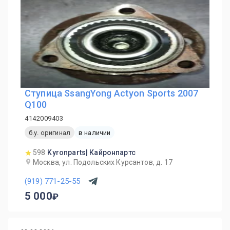
Ступица SsangYong Actyon Sports 2007
Q100
4142009403
б.у. оригинал
в наличии
598
Kyronparts| Кайронпартс
Москва, ул. Подольских Курсантов, д. 17
(919) 771-25-55
5 000