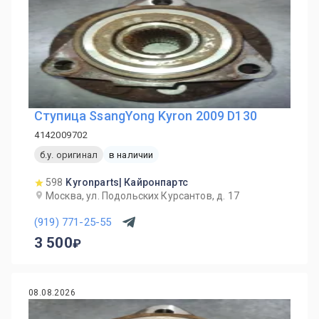
Ступица SsangYong Kyron 2009 D130
4142009702
б.у. оригинал
в наличии
598
Kyronparts| Кайронпартс
Москва, ул. Подольских Курсантов, д. 17
(919) 771-25-55
3 500
08.08.2026