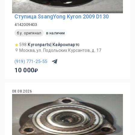
Ступица SsangYong Kyron 2009 D130
4142009403
б.у. оригинал
в наличии
598
Kyronparts| Кайронпартс
Москва, ул. Подольских Курсантов, д. 17
(919) 771-25-55
10 000
08.08.2026