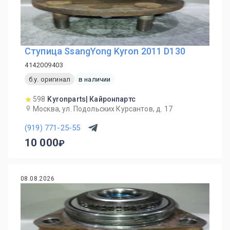
Ступица SsangYong Kyron 2011 D130
4142009403
б.у. оригинал
в наличии
598
Kyronparts| Кайронпартс
Москва, ул. Подольских Курсантов, д. 17
(919) 771-25-55
10 000
08.08.2026