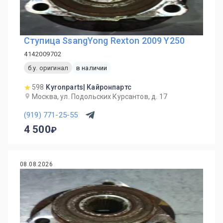
Ступица SsangYong Rexton 2009 Y250
4142009702
б.у. оригинал
в наличии
598
Kyronparts| Кайронпартс
Москва, ул. Подольских Курсантов, д. 17
(919) 771-25-55
4 500
08.08.2026