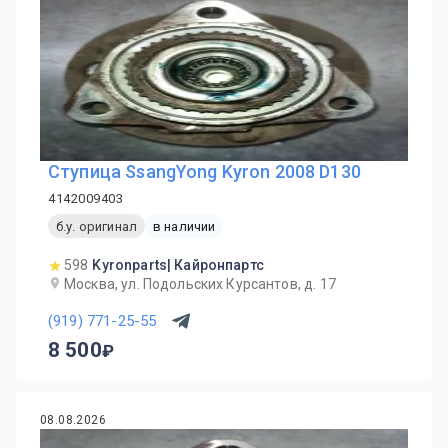
Ступица SsangYong Kyron 2008 D130
4142009403
б.у. оригинал
в наличии
598
Kyronparts| Кайронпартс
Москва, ул. Подольских Курсантов, д. 17
(919) 771-25-55
8 500
08.08.2026