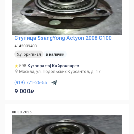
Ступица SsangYong Actyon 2008 C100
4142009403
б.у. оригинал
в наличии
598
Kyronparts| Кайронпартс
Москва, ул. Подольских Курсантов, д. 17
(919) 771-25-55
9 000
08.08.2026