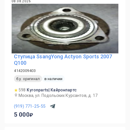
08.08.2026
Ступица SsangYong Actyon Sports 2007
Q100
4142009403
б.у. оригинал
в наличии
598
Kyronparts| Кайронпартс
Москва, ул. Подольских Курсантов, д. 17
(919) 771-25-55
5 000