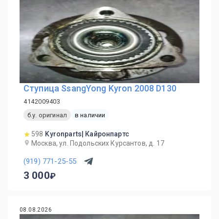
Ступица SsangYong Kyron 2008 D130
4142009403
б.у. оригинал
в наличии
598
Kyronparts| Кайронпартс
Москва, ул. Подольских Курсантов, д. 17
(919) 771-25-55
3 000
08.08.2026