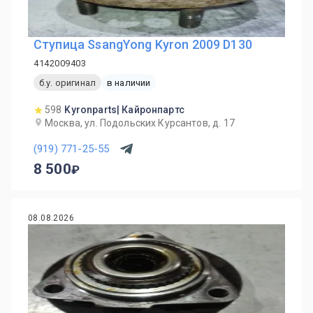
Ступица SsangYong Kyron 2009 D130
4142009403
б.у. оригинал
в наличии
598
Kyronparts| Кайронпартс
Москва, ул. Подольских Курсантов, д. 17
(919) 771-25-55
8 500
08.08.2026