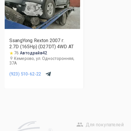
SsangYong Rexton
2007
г.
2.7D (165Hp) (D27DT) 4WD AT
76
Автодрайв42
Кемерово, ул. Односторонняя,
37А
(923) 510-62-22
Для покупателей
R