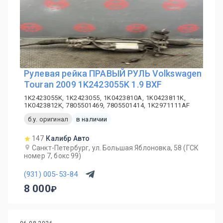
Рулевая рейка ПРАВЫЙ РУЛЬ Volkswagen
Touran 2009 1K2423055K 1.9 BXF
1K2423055K, 1K2423055, 1K0423810A, 1K0423811K,
1K0423812K, 7805501469, 7805501414, 1K2971111AF
б.у. оригинал
в наличии
147
Калибр Авто
Санкт-Петербург, ул. Большая Яблоновка, 58 (ГСК
номер 7, бокс 99)
(931) 005-53-84
8 000