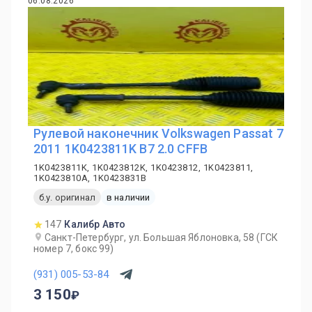
06.08.2026
Рулевой наконечник Volkswagen Passat 7
2011 1K0423811K B7 2.0 CFFB
1K0423811K, 1K0423812K, 1K0423812, 1K0423811,
1K0423810A, 1K0423831B
б.у. оригинал
в наличии
147
Калибр Авто
Санкт-Петербург, ул. Большая Яблоновка, 58 (ГСК
номер 7, бокс 99)
(931) 005-53-84
3 150