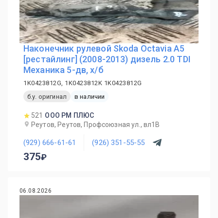
Наконечник рулевой Skoda Octavia A5
[рестайлинг] (2008-2013) дизель 2.0 TDI
Механика 5-дв, х/б
1K0423812G, 1K0423812K 1K0423812G
б.у. оригинал
в наличии
521
ООО РМ ПЛЮС
Реутов, Реутов, Профсоюзная ул., вл1В
(929) 666-61-61
(926) 351-55-55
375
06.08.2026