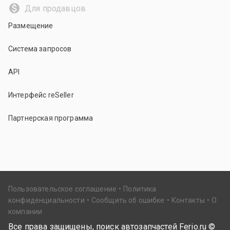
Для продавцов
Размещение
Система запросов
API
Интерфейс reSeller
Партнерская программа
Пользовательское соглашение
Политика
конфиденциальности
Сообщить об ошибке
Контакты
О
компании
Все права защищены, поиск автозапчастей Ferio.ru ©