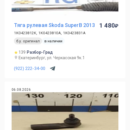
Тяга рулевая Skoda SuperB 2013
1 480
1K0423812K, 1K0423810A, 1K0423831A
б.у. оригинал
в наличии
139
Разбор-Град
Екатеринбург, ул. Черкасская 9к.1
(922) 222-34-00
06.08.2026