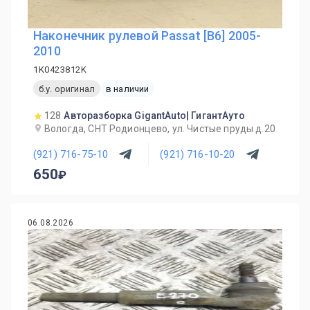
Наконечник рулевой Passat [B6] 2005-
2010
1K0423812K
б.у. оригинал
в наличии
128
Авторазборка GigantAuto| ГигантАуто
Вологда, СНТ Родионцево, ул. Чистые пруды д.20
(921) 716-75-10
(921) 716-10-20
650
06.08.2026