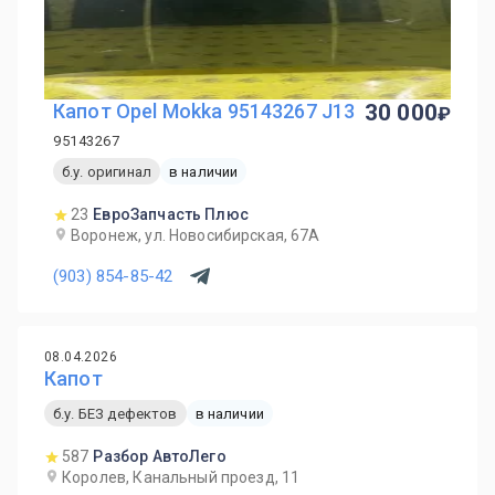
Капот Opel Mokka 95143267 J13
30 000
95143267
б.у. оригинал
в наличии
23
ЕвроЗапчасть Плюс
Воронеж, ул. Новосибирская, 67А
(903) 854-85-42
08.04.2026
Капот
б.у. БЕЗ дефектов
в наличии
587
Разбор АвтоЛего
Королев, Канальный проезд, 11