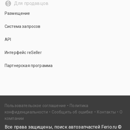
Для продавцов
Размещение
Система запросов
API
Интерфейс reSeller
Партнерская программа
Пользовательское соглашение
Политика
конфиденциальности
Сообщить об ошибке
Контакты
О
компании
Все права защищены, поиск автозапчастей Ferio.ru ©