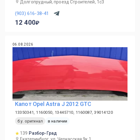
Долгопрудный, проезд Строителей, 1с3
(903) 616-38-41
12 400
06.08.2026
Капот Opel Astra J 2012 GTC
13350341, 1160050, 13445710, 1160087, 39014120
б.у. оригинал
в наличии
139
Разбор-Град
Екатеринбург, ул. Черкасская 9к.1