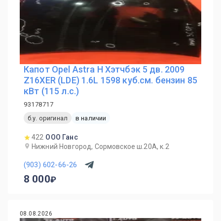
Капот Opel Astra H Хэтчбэк 5 дв. 2009
Z16XER (LDE) 1.6L 1598 куб.см. бензин 85
кВт (115 л.с.)
93178717
б.у. оригинал
в наличии
422
ООО Ганс
Нижний Новгород, Сормовское ш.20А, к.2
(903) 602-66-26
8 000
08.08.2026