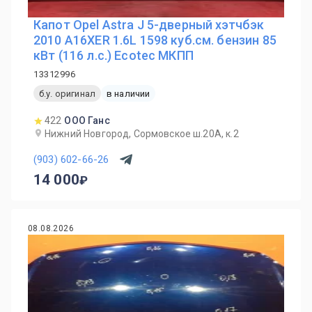
Капот Opel Astra J 5-дверный хэтчбэк
2010 A16XER 1.6L 1598 куб.см. бензин 85
кВт (116 л.с.) Ecotec МКПП
13312996
б.у. оригинал
в наличии
422
ООО Ганс
Нижний Новгород, Сормовское ш.20А, к.2
(903) 602-66-26
14 000
08.08.2026