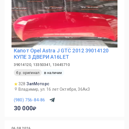
Капот Opel Astra J GTC 2012 39014120
КУПЕ 3 ДВЕРИ A16LET
39014120, 13350341, 13445710
б.у. оригинал
в наличии
328
ЗапМоторс
Владимир, ул. 16 лет Октября, 36Ак3
(980) 756-84-86
30 000
06.08.2026