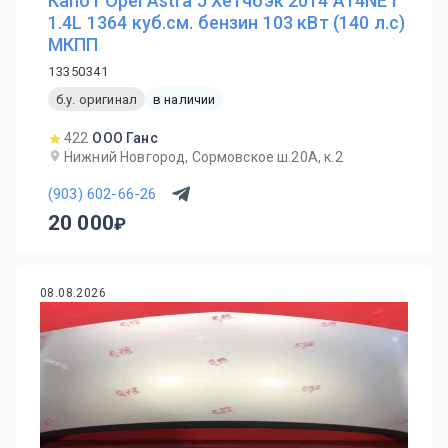
Капот Opel Astra J Хетчбэк 2014 A14NET
1.4L 1364 куб.см. бензин 103 кВт (140 л.с)
МКПП
13350341
б.у. оригинал
в наличии
422
ООО Ганс
Нижний Новгород, Сормовское ш.20А, к.2
(903) 602-66-26
20 000
08.08.2026