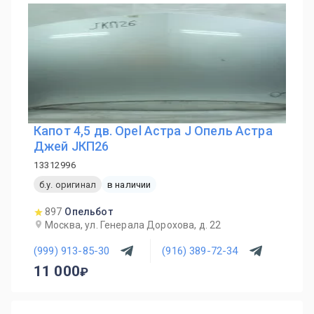
Капот 4,5 дв. Opel Астра J Опель Астра
Джей JКП26
13312996
б.у. оригинал
в наличии
897
Опельбот
Москва, ул. Генерала Дорохова, д. 22
(999) 913-85-30
(916) 389-72-34
11 000