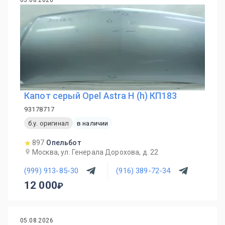
05.08.2026
Капот серый Opel Astra H (h) КП183
93178717
б.у. оригинал
в наличии
897
Опельбот
Москва, ул. Генерала Дорохова, д. 22
(999) 913-85-30
(916) 389-72-34
12 000
05.08.2026