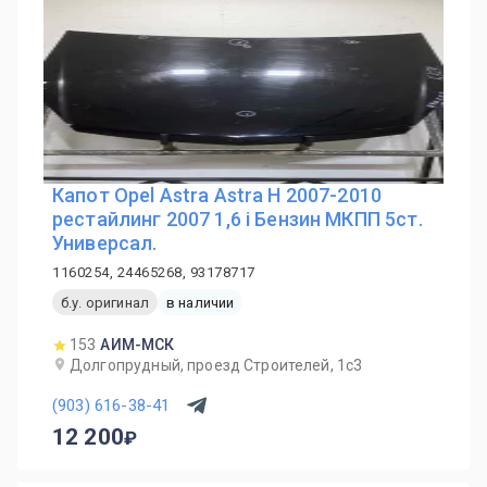
Капот Opel Astra Astra H 2007-2010
рестайлинг 2007 1,6 i Бензин МКПП 5ст.
Универсал.
1160254, 24465268, 93178717
б.у. оригинал
в наличии
153
АИМ-МСК
Долгопрудный, проезд Строителей, 1с3
(903) 616-38-41
12 200