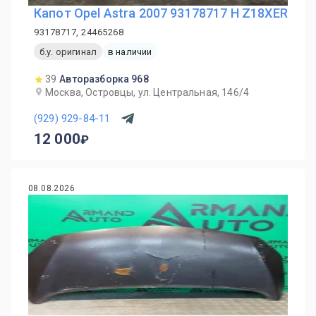
Капот Opel Astra 2007 93178717 H Z18XER
93178717, 24465268
б.у. оригинал
в наличии
39
Авторазборка 968
Москва, Островцы, ул. Центральная, 146/4
(929) 929-84-11
12 000
08.08.2026