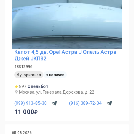
Капот 4,5 дв. Opel Астра J Опель Астра
Джей JКП32
13312996
б.у. оригинал
в наличии
897
Опельбот
Москва, ул. Генерала Дорохова, д. 22
(999) 913-85-30
(916) 389-72-34
11 000
05.08.2026