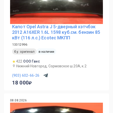
Капот Opel Astra J 5-дверный хэтчбэк
2012 A16XER 1.6L 1598 куб.см. бензин 85
кВт (116 л.с.) Ecotec МКПП
13312996
б.у. оригинал
в наличии
422
ООО Ганс
Нижний Новгород, Сормовское ш.20А, к.2
(903) 602-66-26
18 000
08.08.2026