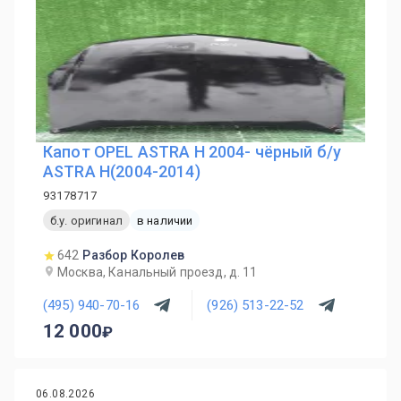
Капот OPEL ASTRA H 2004- чёрный б/у
ASTRA H(2004-2014)
93178717
б.у. оригинал
в наличии
642
Разбор Королев
Москва, Канальный проезд, д. 11
(495) 940-70-16
(926) 513-22-52
12 000
06.08.2026