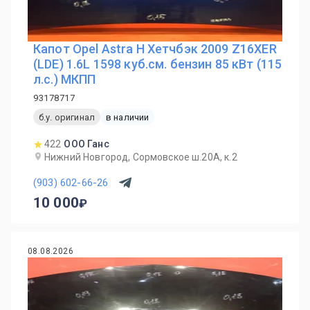
Капот Opel Astra H Хетчбэк 2009 Z16XER
(LDE) 1.6L 1598 куб.см. бензин 85 кВт (115
л.с.) МКПП
93178717
б.у. оригинал
в наличии
422
ООО Ганс
Нижний Новгород, Сормовское ш.20А, к.2
(903) 602-66-26
10 000
08.08.2026