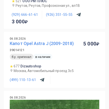
521
ООО РМ ПЛЮС
Реутов, Реутов, Профсоюзная ул., вл1В
(929) 666-61-61
(926) 351-55-55
3 000
06.08.2026
Капот Opel Astra J (2009-2018)
5 000
39014121
б.у. оригинал
в наличии
677
Dizautoshop
Москва, Автомобильный проезд 3с5
(499) 110-13-61
06.08.2026