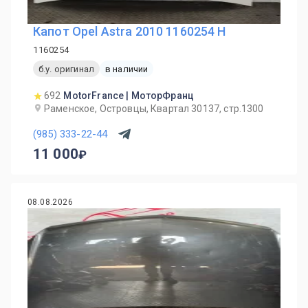
Капот Opel Astra 2010 1160254 H
1160254
б.у. оригинал
в наличии
692
MotorFrance | МоторФранц
Раменское, Островцы, Квартал 30137, стр.1300
(985) 333-22-44
11 000
08.08.2026