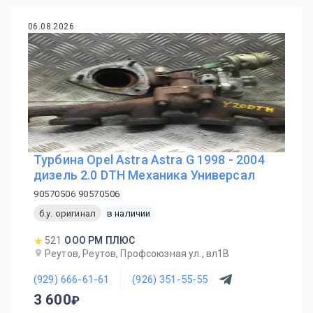
06.08.2026
Турбина Opel Astra Astra G 1998 - 2004
дизель 2.0 DTH Механика Универсал
90570506 90570506
б.у. оригинал
в наличии
521
ООО РМ ПЛЮС
Реутов, Реутов, Профсоюзная ул., вл1В
(929) 666-61-61
(926) 351-55-55
3 600