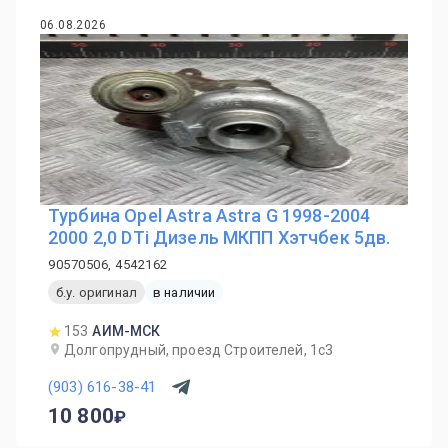
06.08.2026
Турбина Opel Astra Astra G 1998-2004
2000 2,0 DTi Дизель МКПП Хэтчбек 5дв.
90570506, 4542162
б.у. оригинал
в наличии
153
АИМ-МСК
Долгопрудный, проезд Строителей, 1с3
(903) 616-38-41
10 800