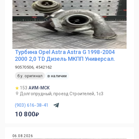
Турбина Opel Astra Astra G 1998-2004
2000 2,0 TD Дизель МКПП Универсал.
90570506, 4542162
б.у. оригинал
в наличии
153
АИМ-МСК
Долгопрудный, проезд Строителей, 1с3
(903) 616-38-41
10 800
06.08.2026