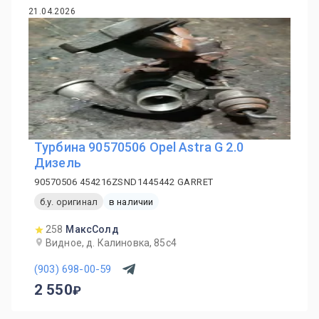
21.04.2026
Турбина 90570506 Opel Astra G 2.0
Дизель
90570506 454216ZSND1445442 GARRET
б.у. оригинал
в наличии
258
МаксСолд
Видное, д. Калиновка, 85с4
(903) 698-00-59
2 550