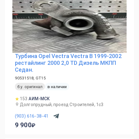
Турбина Opel Vectra Vectra B 1999-2002
рестайлинг 2000 2,0 TD Дизель МКПП
Седан.
90531518, GT15
б.у. оригинал
в наличии
153
АИМ-МСК
Долгопрудный, проезд Строителей, 1с3
(903) 616-38-41
9 900