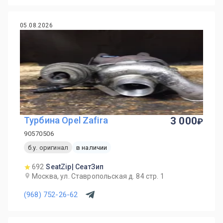
05.08.2026
Турбина Opel Zafira
3 000
90570506
б.у. оригинал
в наличии
692
SeatZip| СеатЗип
Москва, ул. Ставропольская д. 84 стр. 1
(968) 752-26-62