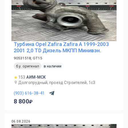
Турбина Opel Zafira Zafira A 1999-2003
2001 2,0 TD Дизель МКПП Минивэн.
90531518, GT15
б.у. оригинал
в наличии
153
АИМ-МСК
Долгопрудный, проезд Строителей, 1с3
(903) 616-38-41
8 800
06.08.2026