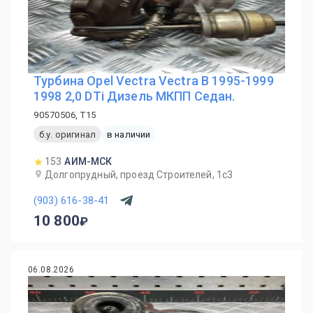
Турбина Opel Vectra Vectra B 1995-1999
1998 2,0 DTi Дизель МКПП Седан.
90570506, T15
б.у. оригинал
в наличии
153
АИМ-МСК
Долгопрудный, проезд Строителей, 1с3
(903) 616-38-41
10 800
06.08.2026