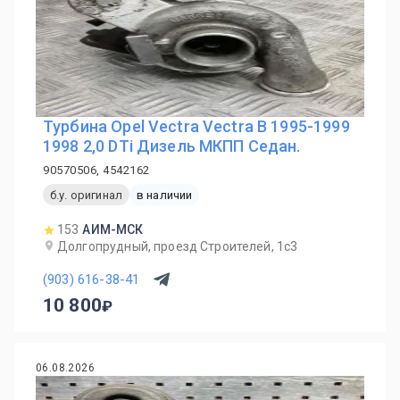
Турбина Opel Vectra Vectra B 1995-1999
1998 2,0 DTi Дизель МКПП Седан.
90570506, 4542162
б.у. оригинал
в наличии
153
АИМ-МСК
Долгопрудный, проезд Строителей, 1с3
(903) 616-38-41
10 800
06.08.2026