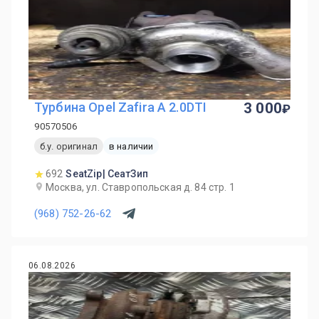
Турбина Opel Zafira A 2.0DTI
3 000
90570506
б.у. оригинал
в наличии
692
SeatZip| СеатЗип
Москва, ул. Ставропольская д. 84 стр. 1
(968) 752-26-62
06.08.2026