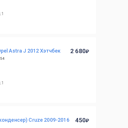
.1
el Astra J 2012 Хэтчбек
2 680
754
.1
конденсер) Cruze 2009-2016
450