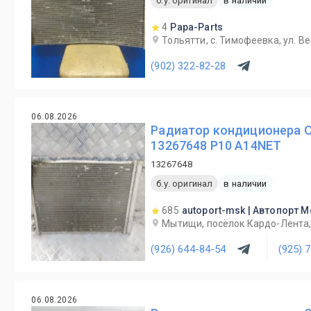
б.у. оригинал
в наличии
4
Papa-Parts
Тольятти, с. Тимофеевка, ул. В
(902) 322-82-28
06.08.2026
Радиатор кондиционера O
13267648 P10 A14NET
13267648
б.у. оригинал
в наличии
685
autoport-msk | Автопорт 
Мытищи, посёлок Кардо-Лента, 
(926) 644-84-54
(925) 
06.08.2026