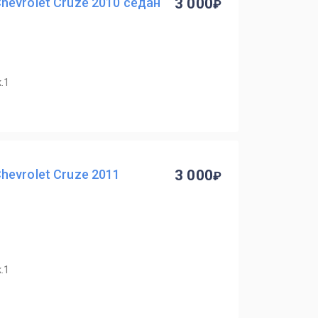
evrolet Cruze 2010 седан
3 000
.1
evrolet Cruze 2011
3 000
.1