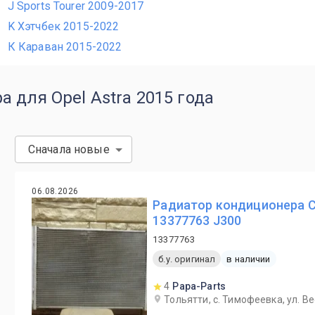
J Sports Tourer 2009-2017
K Хэтчбек 2015-2022
К Караван 2015-2022
 для Opel Astra 2015 года
Сначала новые
06.08.2026
Радиатор кондиционера Ch
13377763 J300
13377763
б.у. оригинал
в наличии
4
Papa-Parts
Тольятти, с. Тимофеевка, ул. В