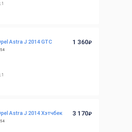
.1
el Astra J 2014 GTC
1 360
754
.1
el Astra J 2014 Хэтчбек
3 170
754