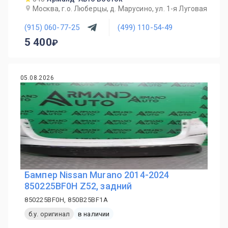
Москва, г.о. Люберцы, д. Марусино, ул. 1-я Луговая
(915) 060-77-25
(499) 110-54-49
5 400
05.08.2026
Бампер Nissan Murano 2014-2024
850225BF0H Z52, задний
850225BF0H, 850B25BF1A
б.у. оригинал
в наличии