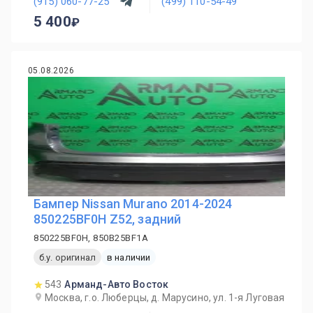
(915) 060-77-25
(499) 110-54-49
5 400
05.08.2026
Бампер Nissan Murano 2014-2024
850225BF0H Z52, задний
850225BF0H, 850B25BF1A
б.у. оригинал
в наличии
543
Арманд-Авто Восток
Москва, г.о. Люберцы, д. Марусино, ул. 1-я Луговая