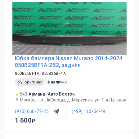
Юбка бампера Nissan Murano 2014-2024
850B25BF1A Z52, задняя
850B25BF1A, 850B25BF1A
б.у. оригинал
в наличии
543
Арманд-Авто Восток
Москва, г.о. Люберцы, д. Марусино, ул. 1-я Луговая
(915) 060-77-25
(499) 110-54-49
1 600