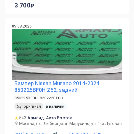
3 700
05.08.2026
Бампер Nissan Murano 2014-2024
850225BF0H Z52, задний
850225BF0H, 850225BF0H
б.у. оригинал
в наличии
543
Арманд-Авто Восток
Москва, г.о. Люберцы, д. Марусино, ул. 1-я Луговая