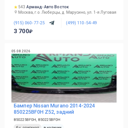
543
Арманд-Авто Восток
Москва, г.о. Люберцы, д. Марусино, ул. 1-я Луговая
(915) 060-77-25
(499) 110-54-49
3 700
05.08.2026
Бампер Nissan Murano 2014-2024
850225BF0H Z52, задний
850225BF0H, 850225BF0H
б.у. оригинал
в наличии