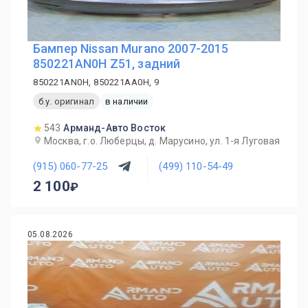
Бампер Nissan Murano 2007-2015
850221AN0H Z51, задний
850221AN0H, 850221AA0H, 9
б.у. оригинал
в наличии
543
Арманд-Авто Восток
Москва, г.о. Люберцы, д. Марусино, ул. 1-я Луговая
(915) 060-77-25
(499) 110-54-49
2 100
05.08.2026