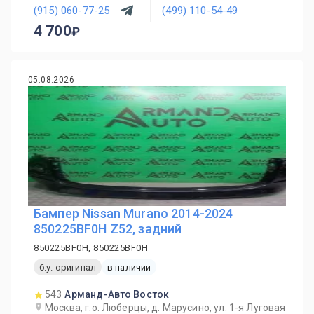
(915) 060-77-25
(499) 110-54-49
4 700
05.08.2026
Бампер Nissan Murano 2014-2024
850225BF0H Z52, задний
850225BF0H, 850225BF0H
б.у. оригинал
в наличии
543
Арманд-Авто Восток
Москва, г.о. Люберцы, д. Марусино, ул. 1-я Луговая