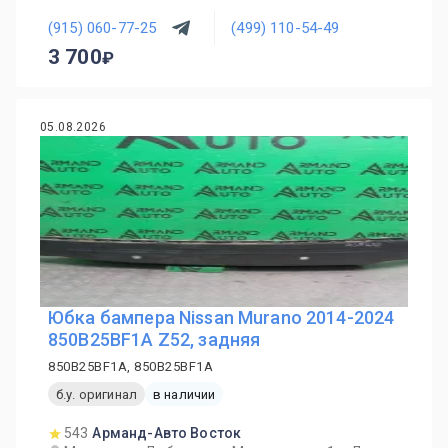
(915) 060-77-25
(499) 110-54-49
3 700
05.08.2026
Юбка бампера Nissan Murano 2014-2024
850B25BF1A Z52, задняя
850B25BF1A, 850B25BF1A
б.у. оригинал
в наличии
543
Арманд-Авто Восток