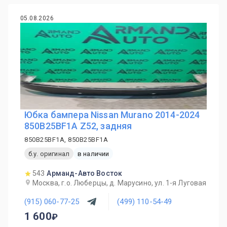
05.08.2026
Юбка бампера Nissan Murano 2014-2024
850B25BF1A Z52, задняя
850B25BF1A, 850B25BF1A
б.у. оригинал
в наличии
543
Арманд-Авто Восток
Москва, г.о. Люберцы, д. Марусино, ул. 1-я Луговая
(915) 060-77-25
(499) 110-54-49
1 600