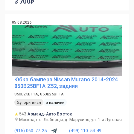
3 700
05.08.2026
Юбка бампера Nissan Murano 2014-2024
850B25BF1A Z52, задняя
850B25BF1A, 850B25BF1A
б.у. оригинал
в наличии
543
Арманд-Авто Восток
Москва, г.о. Люберцы, д. Марусино, ул. 1-я Луговая
(915) 060-77-25
(499) 110-54-49