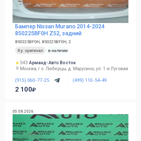
Бампер Nissan Murano 2014-2024
850225BF0H Z52, задний
850225BF0H, 850225BF0H, 2
б.у. оригинал
в наличии
543
Арманд-Авто Восток
Москва, г.о. Люберцы, д. Марусино, ул. 1-я Луговая
(915) 060-77-25
(499) 110-54-49
2 100
05.08.2026