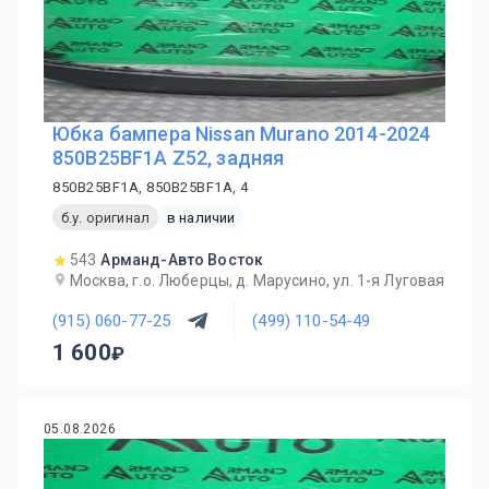
Юбка бампера Nissan Murano 2014-2024
850B25BF1A Z52, задняя
850B25BF1A, 850B25BF1A, 4
б.у. оригинал
в наличии
543
Арманд-Авто Восток
Москва, г.о. Люберцы, д. Марусино, ул. 1-я Луговая
(915) 060-77-25
(499) 110-54-49
1 600
05.08.2026