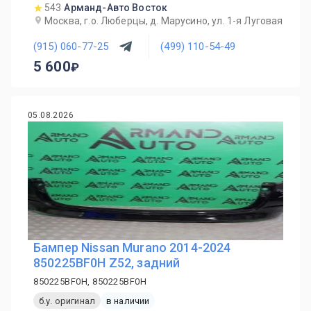
543
Арманд-Авто Восток
Москва, г.о. Люберцы, д. Марусино, ул. 1-я Луговая
(915) 060-77-25
(499) 110-54-49
5 600
05.08.2026
Бампер Nissan Murano 2014-2024
850225BF0H Z52, задний
850225BF0H, 850225BF0H
б.у. оригинал
в наличии