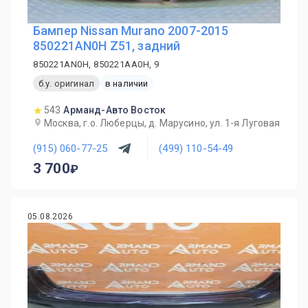
Бампер Nissan Murano 2007-2015
850221AN0H Z51, задний
850221AN0H, 850221AA0H, 9
б.у. оригинал
в наличии
543
Арманд-Авто Восток
Москва, г.о. Люберцы, д. Марусино, ул. 1-я Луговая
(915) 060-77-25
(499) 110-54-49
3 700
05.08.2026