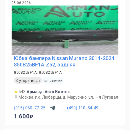
05.08.2026
Юбка бампера Nissan Murano 2014-2024
850B25BF1A Z52, задняя
850B25BF1A, 850B25BF1A
б.у. оригинал
в наличии
543
Арманд-Авто Восток
Москва, г.о. Люберцы, д. Марусино, ул. 1-я Луговая
(915) 060-77-25
(499) 110-54-49
1 600