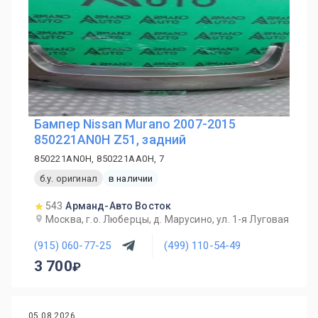
Бампер Nissan Murano 2007-2015
850221AN0H Z51, задний
850221AN0H, 850221AA0H, 7
б.у. оригинал
в наличии
543
Арманд-Авто Восток
Москва, г.о. Люберцы, д. Марусино, ул. 1-я Луговая
(915) 060-77-25
(499) 110-54-49
3 700
05.08.2026