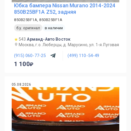
Юбка бампера Nissan Murano 2014-2024
850B25BF1A Z52, задняя
850B25BF1A, 850B25BF1A
б.у. оригинал
в наличии
543
Арманд-Авто Восток
Москва, г.о. Люберцы, д. Марусино, ул. 1-я Луговая
(915) 060-77-25
(499) 110-54-49
1 100
05.08.2026