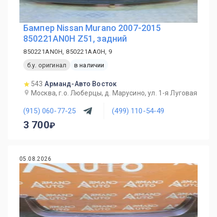
Бампер Nissan Murano 2007-2015
850221AN0H Z51, задний
850221AN0H, 850221AA0H, 9
б.у. оригинал
в наличии
543
Арманд-Авто Восток
Москва, г.о. Люберцы, д. Марусино, ул. 1-я Луговая
(915) 060-77-25
(499) 110-54-49
3 700
05.08.2026