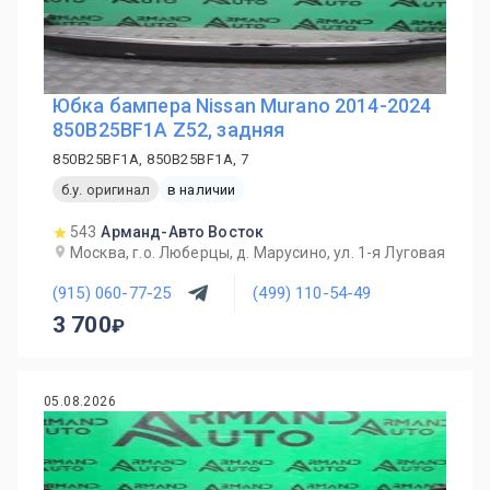
Юбка бампера Nissan Murano 2014-2024
850B25BF1A Z52, задняя
850B25BF1A, 850B25BF1A, 7
б.у. оригинал
в наличии
543
Арманд-Авто Восток
Москва, г.о. Люберцы, д. Марусино, ул. 1-я Луговая
(915) 060-77-25
(499) 110-54-49
3 700
05.08.2026