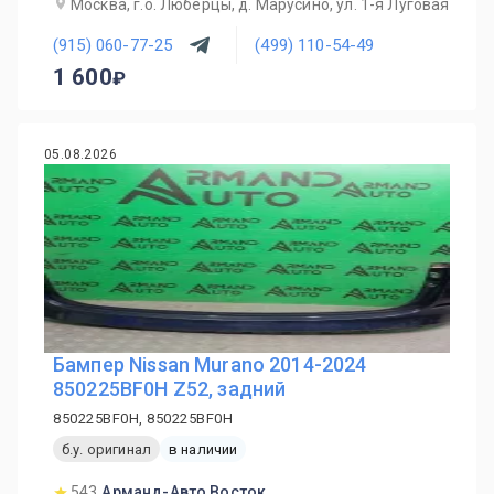
Москва, г.о. Люберцы, д. Марусино, ул. 1-я Луговая
(915) 060-77-25
(499) 110-54-49
1 600
05.08.2026
Бампер Nissan Murano 2014-2024
850225BF0H Z52, задний
850225BF0H, 850225BF0H
б.у. оригинал
в наличии
543
Арманд-Авто Восток