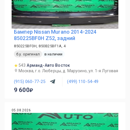
Бампер Nissan Murano 2014-2024
850225BF0H Z52, задний
850225BF0H, 850B25BF1A, 4
б.у. оригинал
в наличии
543
Арманд-Авто Восток
Москва, г.о. Люберцы, д. Марусино, ул. 1-я Луговая
(915) 060-77-25
(499) 110-54-49
9 600
05.08.2026