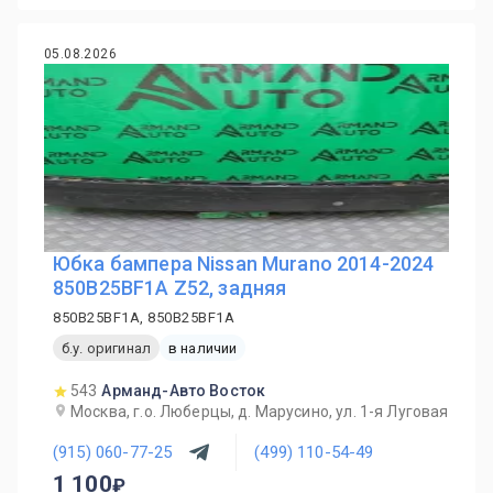
05.08.2026
Юбка бампера Nissan Murano 2014-2024
850B25BF1A Z52, задняя
850B25BF1A, 850B25BF1A
б.у. оригинал
в наличии
543
Арманд-Авто Восток
Москва, г.о. Люберцы, д. Марусино, ул. 1-я Луговая
(915) 060-77-25
(499) 110-54-49
1 100