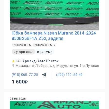
Юбка бампера Nissan Murano 2014-2024
850B25BF1A Z52, задняя
850B25BF1A, 850B25BF1A, 7
б.у. оригинал
в наличии
543
Арманд-Авто Восток
Москва, г.о. Люберцы, д. Марусино, ул. 1-я Луговая
(915) 060-77-25
(499) 110-54-49
1 600
05.08.2026