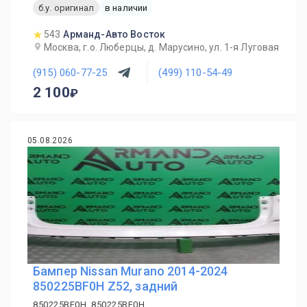
б.у. оригинал
в наличии
543
Арманд-Авто Восток
Москва, г.о. Люберцы, д. Марусино, ул. 1-я Луговая
(915) 060-77-25
(499) 110-54-49
2 100
05.08.2026
Бампер Nissan Murano 2014-2024
850225BF0H Z52, задний
850225BF0H, 850225BF0H