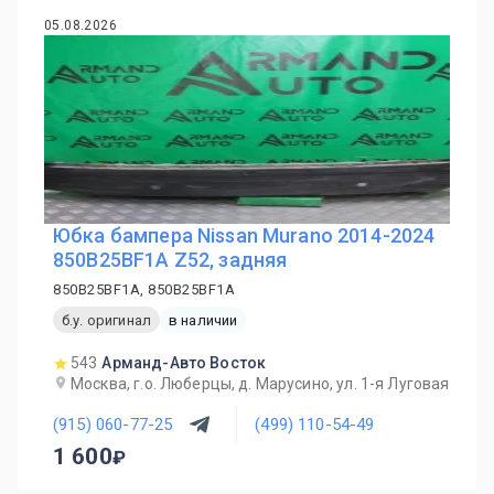
05.08.2026
Юбка бампера Nissan Murano 2014-2024
850B25BF1A Z52, задняя
850B25BF1A, 850B25BF1A
б.у. оригинал
в наличии
543
Арманд-Авто Восток
Москва, г.о. Люберцы, д. Марусино, ул. 1-я Луговая
(915) 060-77-25
(499) 110-54-49
1 600