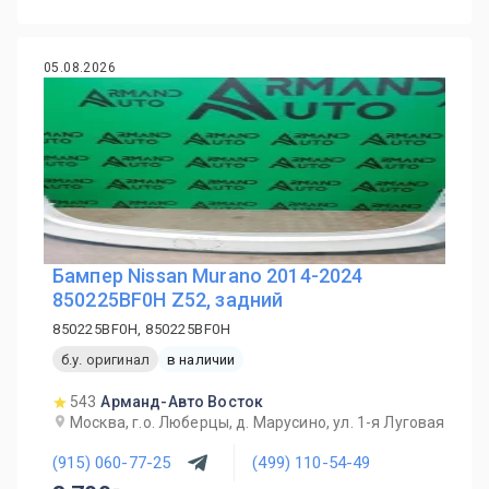
05.08.2026
Бампер Nissan Murano 2014-2024
850225BF0H Z52, задний
850225BF0H, 850225BF0H
б.у. оригинал
в наличии
543
Арманд-Авто Восток
Москва, г.о. Люберцы, д. Марусино, ул. 1-я Луговая
(915) 060-77-25
(499) 110-54-49