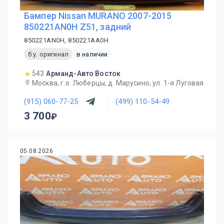
Бампер Nissan MURANO 2007-2015
850221AN0H Z51, задний
850221AN0H, 850221AA0H
б.у. оригинал
в наличии
543
Арманд-Авто Восток
Москва, г.о. Люберцы, д. Марусино, ул. 1-я Луговая
(915) 060-77-25
(499) 110-54-49
3 700
05.08.2026