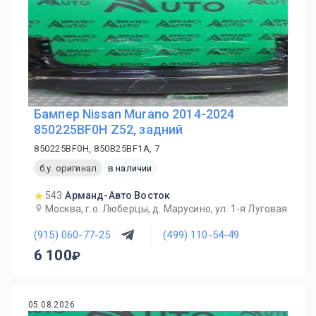
Бампер Nissan Murano 2014-2024
850225BF0H Z52, задний
850225BF0H, 850B25BF1A, 7
б.у. оригинал
в наличии
543
Арманд-Авто Восток
Москва, г.о. Люберцы, д. Марусино, ул. 1-я Луговая
(915) 060-77-25
(499) 110-54-49
6 100
05.08.2026