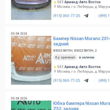
543
Арманд-Авто Восток
Москва, г.о. Люберцы, д. Маруси
(915) 060-77-25
(499) 
05.08.2026
Бампер Nissan Murano 201
задний
850225BF0H, 850225BF0H, 2
б.у. оригинал
в наличии
543
Арманд-Авто Восток
Москва, г.о. Люберцы, д. Маруси
(915) 060-77-25
(499) 
05.08.2026
Юбка бампера Nissan Mur
Z52, задняя