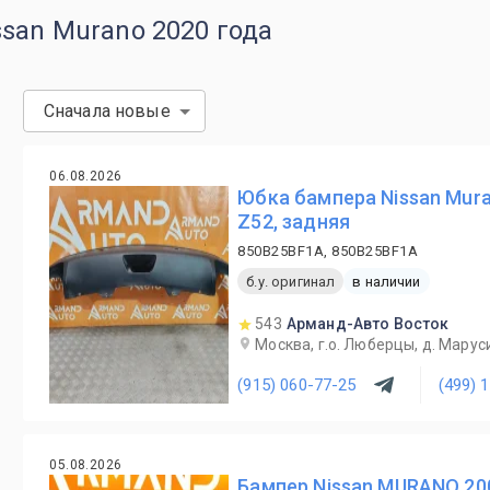
san Murano 2020 года
Сначала новые
06.08.2026
Юбка бампера Nissan Mur
Z52, задняя
850B25BF1A, 850B25BF1A
б.у. оригинал
в наличии
543
Арманд-Авто Восток
Москва, г.о. Люберцы, д. Маруси
(915) 060-77-25
(499) 
05.08.2026
Бампер Nissan MURANO 20