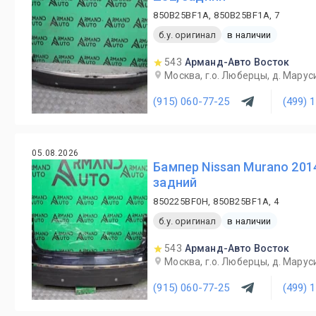
850B25BF1A, 850B25BF1A, 7
б.у. оригинал
в наличии
543
Арманд-Авто Восток
Москва, г.о. Люберцы, д. Маруси
(915) 060-77-25
(499) 
05.08.2026
Бампер Nissan Murano 201
задний
850225BF0H, 850B25BF1A, 4
б.у. оригинал
в наличии
543
Арманд-Авто Восток
Москва, г.о. Люберцы, д. Маруси
(915) 060-77-25
(499) 