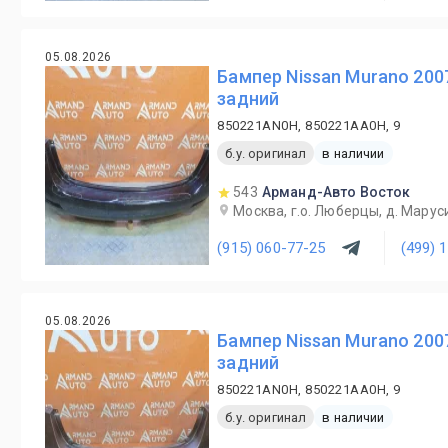
05.08.2026
Бампер Nissan Murano 200
задний
850221AN0H, 850221AA0H, 9
б.у. оригинал
в наличии
543
Арманд-Авто Восток
Москва, г.о. Люберцы, д. Маруси
(915) 060-77-25
(499) 
05.08.2026
Бампер Nissan Murano 200
задний
850221AN0H, 850221AA0H, 9
б.у. оригинал
в наличии