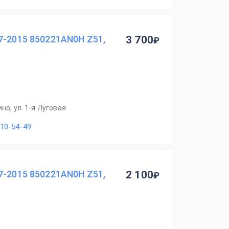
7-2015 850221AN0H Z51,
3 700
но, ул. 1-я Луговая
110-54-49
7-2015 850221AN0H Z51,
2 100