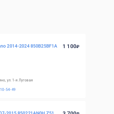
ano 2014-2024 850B25BF1A
1 100
но, ул. 1-я Луговая
110-54-49
07-2015 850221AN0H Z51,
3 700