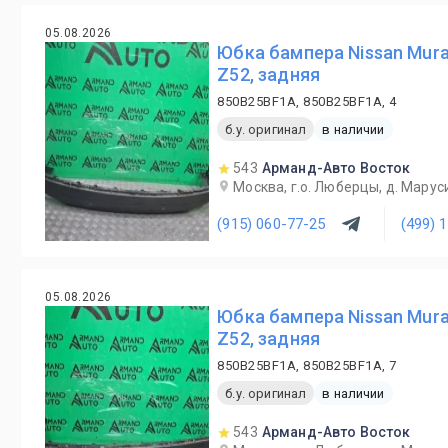
05.08.2026
Юбка бампера Nissan Mur
Z52, задняя
850B25BF1A, 850B25BF1A, 4
б.у. оригинал
в наличии
543
Арманд-Авто Восток
Москва, г.о. Люберцы, д. Маруси
(915) 060-77-25
(499) 
05.08.2026
Юбка бампера Nissan Mur
Z52, задняя
850B25BF1A, 850B25BF1A, 7
б.у. оригинал
в наличии
543
Арманд-Авто Восток