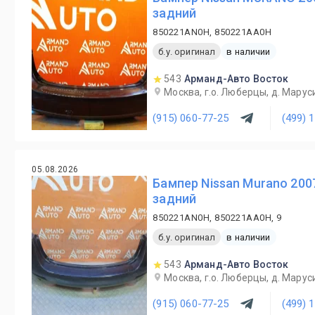
задний
850221AN0H, 850221AA0H
б.у. оригинал
в наличии
543
Арманд-Авто Восток
Москва, г.о. Люберцы, д. Маруси
(915) 060-77-25
(499) 
05.08.2026
Бампер Nissan Murano 200
задний
850221AN0H, 850221AA0H, 9
б.у. оригинал
в наличии
543
Арманд-Авто Восток
Москва, г.о. Люберцы, д. Маруси
(915) 060-77-25
(499) 