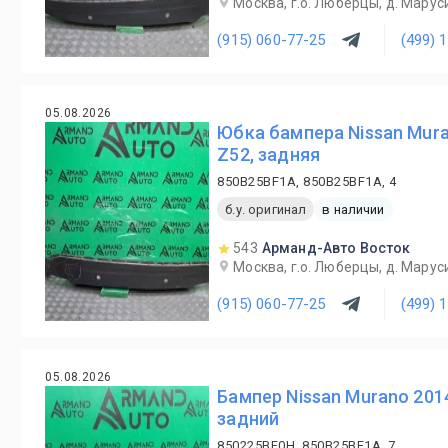
Москва, г.о. Люберцы, д. Маруси
(915) 060-77-25
(499) 
05.08.2026
Юбка бампера Nissan Mur
Z52, задняя
850B25BF1A, 850B25BF1A, 4
б.у. оригинал
в наличии
543
Арманд-Авто Восток
Москва, г.о. Люберцы, д. Маруси
(915) 060-77-25
(499) 
05.08.2026
Бампер Nissan Murano 201
задний
850225BF0H, 850B25BF1A, 7