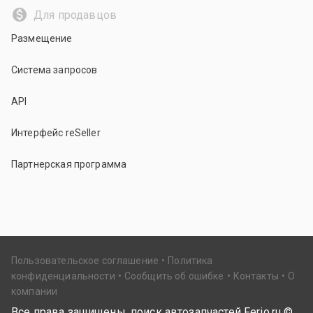
Для продавцов
Размещение
Система запросов
API
Интерфейс reSeller
Партнерская программа
Пользовательское соглашение
Политика
конфиденциальности
Сообщить об ошибке
Контакты
О
компании
Все права защищены, поиск автозапчастей Ferio.ru ©