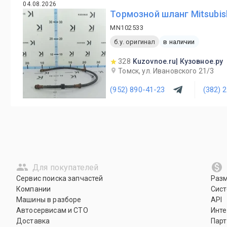
04.08.2026
Тормозной шланг Mitsubis
MN102533
б.у. оригинал
в наличии
328
Kuzovnoe.ru| Кузовное.ру
Томск, ул. Ивановского 21/3
(952) 890-41-23
(382) 
Для покупателей
Сервис поиска запчастей
Раз
Компании
Сист
Машины в разборе
API
Автосервисам и СТО
Инте
Доставка
Парт