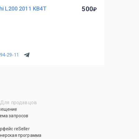
hi L200 2011 KB4T
500
294-29-11
Для продавцов
мещение
ема запросов
рфейс reSeller
нерская программа