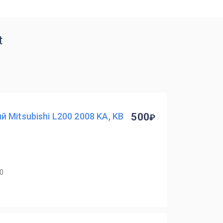
t
Mitsubishi L200 2008 KA, KB
500
40