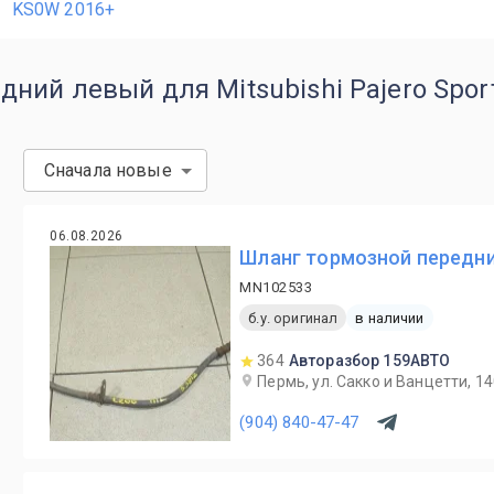
KS0W 2016+
ний левый для Mitsubishi Pajero Spor
Сначала новые
06.08.2026
Шланг тормозной передний 
MN102533
б.у. оригинал
в наличии
364
Авторазбор 159АВТО
Пермь, ул. Сакко и Ванцетти, 1
(904) 840-47-47