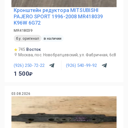
Кронштейн редуктора MITSUBISHI
PAJERO SPORT 1996-2008 MR418039
K96W 6G72
MR418039
б.у. оригинал
в наличии
745
Восток
Москва, пос. Новобратцевский, ул. Фабричная, 6с8
(926) 250-72-22
(926) 540-99-92
1 500
03.08.2026