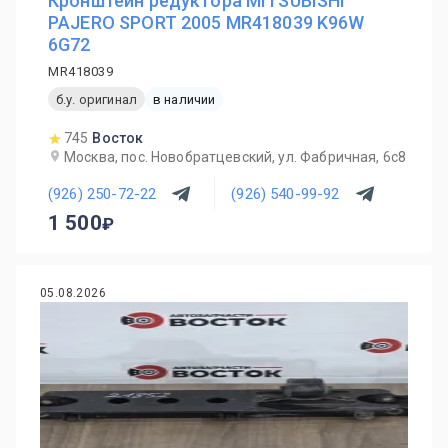
Кронштейн редуктора MITSUBISHI
PAJERO SPORT 2005 MR418039 K96W
6G72
MR418039
б.у. оригинал
в наличии
745
Восток
Москва, пос. Новобратцевский, ул. Фабричная, 6с8
(926) 250-72-22
(926) 540-99-92
1 500
05.08.2026